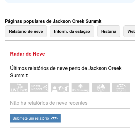
Páginas populares de Jackson Creek Summit
Relatório de neve
Inform. da estação
História
Webc
Radar de Neve
Últimos relatórios de neve perto de Jackson Creek
Summit:
Não há relatórios de neve recentes
Submete um relatório