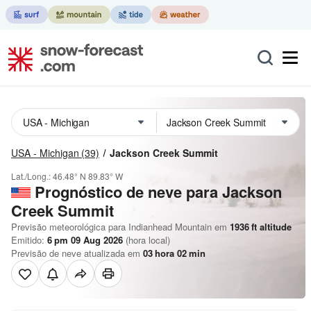
USA - Michigan
(39)
Jackson Creek Summit
Lat./Long.:
46.48° N
89.83° W
Prognóstico de neve para Jackson
Creek Summit
Previsão meteorológica para Indianhead Mountain em
1936
ft
altitude
Emitido:
6 pm 09 Aug 2026
(hora local)
Previsão de neve atualizada em
03
hora
02
min