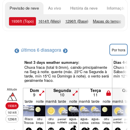
Previsão de neve
Ao vivo
História da neve
Informação do
1936
ft
(Topo)
1614
ft
(Meio)
1296
ft
(Base)
Mapas do tempo
últimos 6 dias
agora
Por hora
Next 3 days weather summary:
Dias 4-6
Chuva fraca (total 9.0mm), caindo principalmente
Chuva fra
na Seg à noite. quente (máx. 23°C na Segunda à
Sábado de
tarde, mín 15°C no Domingo à noite). o vento será
mín 12°C 
geralmente fraco.
Altitude
Dom
Segunda
Terça
Qua
9
10
11
1
tarde
noite
manhã
tarde
noite
manhã
tarde
noite
manhã
tar
1936
ft
1614
ft
Risco
céu
céu
agua­
agua­
agua­
céu
1296
ft
parcial/
parcial/
parci
Trovoada
limpo
limpo
nublado
ceiros
ceiros
ceiros
limpo
nublado
nubl