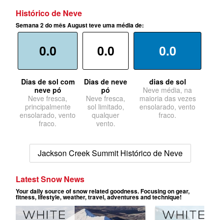
Histórico de Neve
Semana 2 do mês August teve uma média de:
0.0
0.0
0.0
Dias de sol com
Dias de neve
dias de sol
neve pó
pó
Neve média, na
Neve fresca,
Neve fresca,
maioria das vezes
principalmente
sol limitado,
ensolarado, vento
ensolarado, vento
qualquer
fraco.
fraco.
vento.
Jackson Creek Summit Histórico de Neve