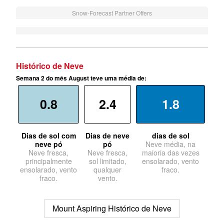
Snow-Forecast Partner Offers
Histórico de Neve
Semana 2 do mês August teve uma média de:
0.8
2.4
1.8
Dias de sol com
Dias de neve
dias de sol
neve pó
pó
Neve média, na
Neve fresca,
Neve fresca,
maioria das vezes
principalmente
sol limitado,
ensolarado, vento
ensolarado, vento
qualquer
fraco.
fraco.
vento.
Mount Aspiring Histórico de Neve