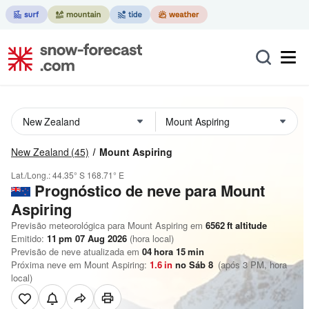
New Zealand
(45)
Mount Aspiring
Lat./Long.:
44.35° S
168.71° E
Prognóstico de neve para Mount
Aspiring
Previsão meteorológica para Mount Aspiring em
6562
ft
altitude
Emitido:
11 pm 07 Aug 2026
(hora local)
Previsão de neve atualizada em
04
hora
15
min
Próxima neve em Mount Aspiring:
1.6
in
no Sáb 8
(após 3 PM, hora
local)