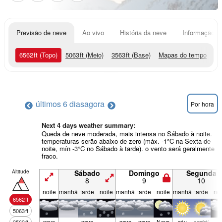
Previsão de neve
Ao vivo
História da neve
Informação do
6562
ft
(Topo)
5063
ft
(Meio)
3563
ft
(Base)
Mapas do tempo
últimos 6 dias
agora
Por hora
Next 4 days weather summary:
Queda de neve moderada, mais intensa no Sábado à noite.
temperaturas serão abaixo de zero (máx. -1°C na Sexta de
noite, mín -3°C no Sábado à tarde). o vento será geralmente
fraco.
Altitude
Sábado
Domingo
Segunda
8
9
10
noite
manhã
tarde
noite
manhã
tarde
noite
manhã
tarde
noi
6562
ft
5063
ft
neve
neve
neve
neve
Neve
céu