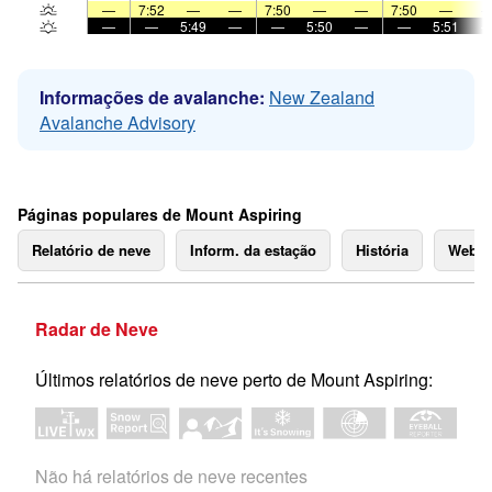
—
7:52
—
—
7:50
—
—
7:50
—
—
—
5:49
—
—
5:50
—
—
5:51
Informações de avalanche:
New Zealand
Avalanche Advisory
Páginas populares de Mount Aspiring
Relatório de neve
Inform. da estação
História
Webc
Radar de Neve
Últimos relatórios de neve perto de Mount Aspiring:
Não há relatórios de neve recentes