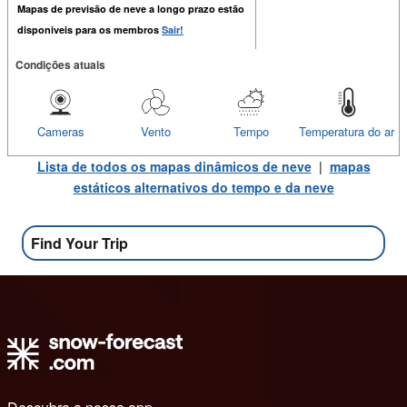
Mapas de previsão de neve a longo prazo estão
disponiveis para os membros
Sair!
Condições atuais
Cameras
Vento
Tempo
Temperatura do ar
Lista de todos os mapas dinâmicos de neve
|
mapas
estáticos alternativos do tempo e da neve
Find Your Trip