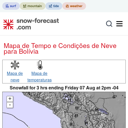
Mapa de Tempo e Condições de Neve
para Bolívia
Mapa de
Mapa de
neve
temperaturas
Snowfall for 3 hrs ending Friday 07 Aug at 2pm -04
+
-