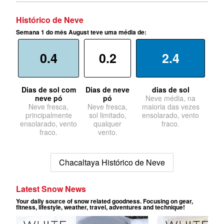
Histórico de Neve
Semana 1 do mês August teve uma média de:
0.4
0.2
2.4
Dias de sol com
Dias de neve
dias de sol
neve pó
pó
Neve média, na
Neve fresca,
Neve fresca,
maioria das vezes
principalmente
sol limitado,
ensolarado, vento
ensolarado, vento
qualquer
fraco.
fraco.
vento.
Chacaltaya Histórico de Neve