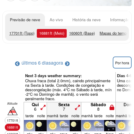
Previsão de neve
Ao vivo
História da neve
Informação do
17701
ft
(Topo)
16881
ft
(Meio)
16060
ft
(Base)
Mapas do tempo
últimos 6 dias
agora
Por hora
Next 3 days weather summary:
Dias 4-6
Chuva fraca (total 2.0mm), caindo principalmente
Uma cama
na Sexta à tarde. Condições de congelação e
descongel
descongelação (máx. 4°C no Sábado à tarde, mín
no Doming
-2°C no Domingo de manhã). o vento será
geralmente fraco.
Altitude
Qui
Sexta
Sábado
Dom
6
7
8
9
tarde
noite
manhã
tarde
noite
manhã
tarde
noite
manhã
tar
17701
ft
16881
ft
céu
céu
céu
agua­
céu
céu
agua­
Neve
céu
Ne