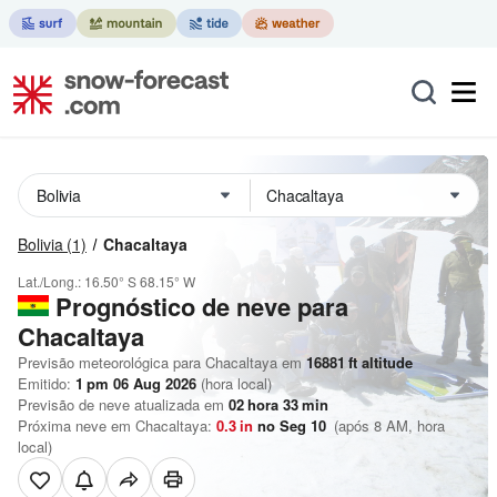
Bolivia
(1)
Chacaltaya
Lat./Long.:
16.50° S
68.15° W
Prognóstico de neve para
Chacaltaya
Previsão meteorológica para Chacaltaya em
16881
ft
altitude
Emitido:
1 pm 06 Aug 2026
(hora local)
Previsão de neve atualizada em
02
hora
33
min
Próxima neve em Chacaltaya:
0.3
in
no Seg 10
(após 8 AM, hora
local)