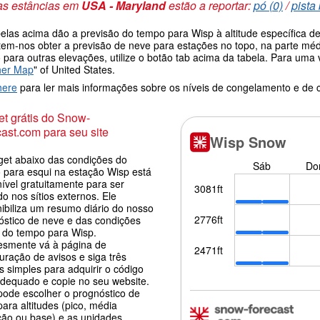
as estâncias em
USA - Maryland
estão a reportar:
pó (0)
/
pista
belas acima dão a previsão do tempo para Wisp à altitude específica 
tem-nos obter a previsão de neve para estações no topo, na parte méd
 para outras elevações, utilize o botão tab acima da tabela. Para um
her Map
" of United States.
here
para ler mais informações sobre os níveis de congelamento e de
t grátis do Snow-
ast.com para seu site
get abaixo das condições do
 para esqui na estação Wisp está
ível gratuitamente para ser
o nos sítios externos. Ele
nibiliza um resumo diário do nosso
óstico de neve e das condições
s do tempo para Wisp.
esmente vá à página de
uração de avisos e siga três
 simples para adquirir o código
adequado e copie no seu website.
pode escolher o prognóstico de
ara altitudes (pico, média
ção ou base) e as unidades