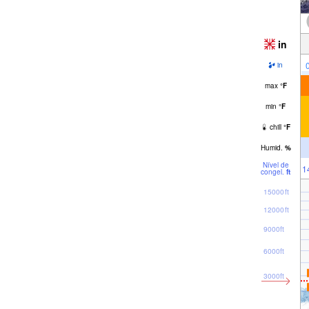
in
in
max
°
F
min
°
F
chill
°
F
Humid.
%
Nível de
1
congel.
ft
15000ft
12000ft
9000ft
6000ft
3000ft