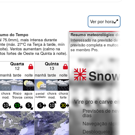
Ver por hora
esumo do Tempo
Resumo meteorológico dos dias 7
al 75.0mm), mais intensa durante
Interessado na previsão de 16 dias?
ente (máx. 27°C na Terça à tarde, mín
previsão completa e muitos outros re
noite). Ventos aumentam (calmo na
se membro Pro.
tos fortes de Oeste na Quinta à noite).
Quarta
Quinta
12
13
Snow
Pr
manhã
tarde
noite
manhã
tarde
noite
chuva
Risco
agua­
chuva
chuva
parcial/
mod.
Trovoada
ceiros
nublado
mod.
forte
Vire pro e carve em:
10
15
5
5
10
30
Previsões de neve horár
dias
Navegação rápida sem 
Desbloqueie acesso com