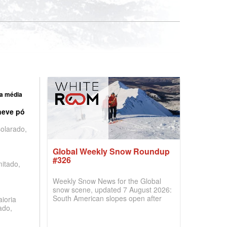
a média
neve pó
olarado,
Global Weekly Snow Roundup
#326
mitado,
Weekly Snow News for the Global
snow scene, updated 7 August 2026:
South American slopes open after
ioria
huge snowfalls, New Zealand posts
ado,
best conditions of season so far,
Australian areas open most terrain of