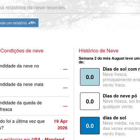
á relatórios de neve recentes
te um relatório
 Condições de neve
Histórico de Neve
Semana 2 do mês August teve um
de:
ndidade da neve no
—
Dias de sol com 
Neve fresca,
0.0
principalmente ens
ndidade da neve mais
vento fraco.
—
Dias de neve pó
0.0
Neve fresca, sol li
undidade da queda de
—
qualquer vento.
fresca
dias de sol
o foi a última vez que
19 Apr
Neve média, na ma
0.0
u?
2026
das vezes ensolar
vento fraco.
s estâncias em
USA - Maryland