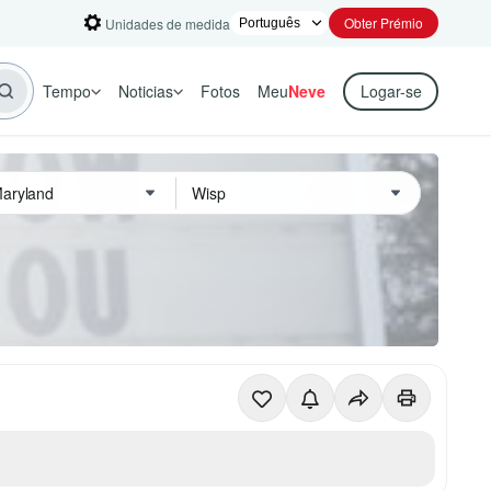
Obter Prémio
Unidades de medida
Tempo
Noticias
Fotos
Meu
Neve
Logar-se