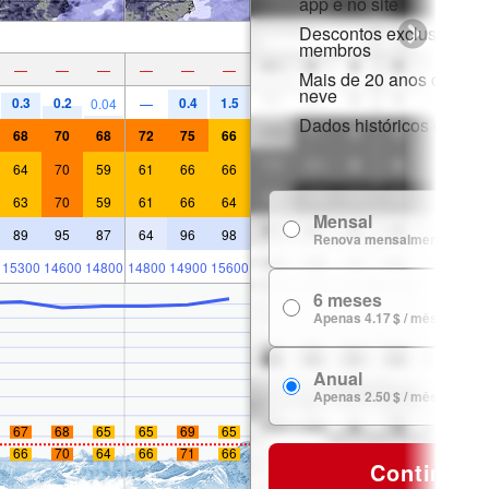
app e no site
Descontos exclusivos p
membros
—
—
—
—
—
—
Mais de 20 anos de hist
neve
0.3
0.2
0.4
1.5
0.04
—
Dados históricos de nev
68
70
68
72
75
66
64
70
59
61
66
66
63
70
59
61
66
64
Mensal
89
95
87
64
96
98
Renova mensalmente
15300
14600
14800
14800
14900
15600
6 meses
Apenas 4.17 $ / mês
Anual
Apenas 2.50 $ / mês
67
68
65
65
69
65
66
70
64
66
71
66
Continuar