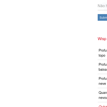
Não h
Subme
Wisp
Profu
topo
Profu
baixa
Prof
neve 
Quand
nevo
Outra