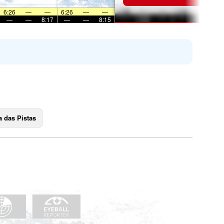
6:26
—
—
6:26
—
—
—
—
8:17
—
—
8:15
 das Pistas