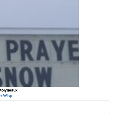
Molyneaux
de Wisp
o