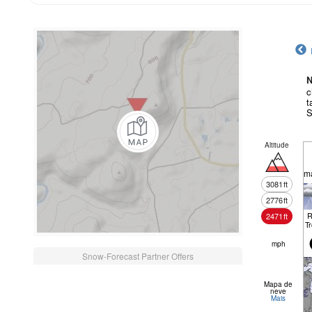
N
c
t
S
Altitude
m
3081
ft
2776
ft
R
2471
ft
T
mph
Snow-Forecast Partner Offers
Mapa de
neve
Mais