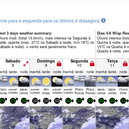
role para a esquerda para os últimos 6 dias
agora
ext 3 days weather summary:
Dias 4-6 Wisp R
huva mod. (total 13.0mm), mais intensa na Segunda à
Chuva intensa (tot
arde. quente (máx. 27°C no Sábado à tarde, mín 18°C no
Quinta à noite. qu
ábado à noite). o vento será geralmente fraco.
15°C na Quarta à 
Quarta à noite, ven
Sábado
Domingo
Segunda
Terça
8
9
10
11
anhã
tarde
noite
manhã
tarde
noite
manhã
tarde
noite
manhã
tarde
noite
isco
agua­
céu
Risco
Risco
agua­
agua­
chuva
parcial/
parcial/
parcial/
parcial/
rovoada
nublado
ceiros
nublado
limpo
nublado
nublado
Trovoada
Trovoada
ceiros
ceiros
forte
15
15
10
10
10
10
10
10
10
20
20
15