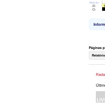
Nível do mar
Infor
Páginas p
Relatóri
Rada
Últim