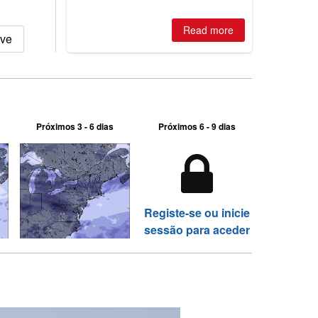
2026, northern hemisphere down to
two outdoor areas still open.
Read more
eve
Próximos 3 - 6 dias
Próximos 6 - 9 dias
Registe-se ou inicie
sessão para aceder