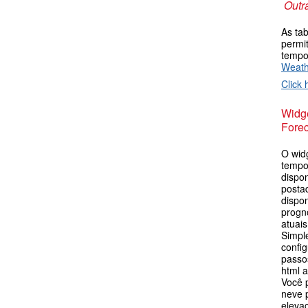
Outr
As ta
permi
tempo
Weat
Click 
Widge
Forec
O wid
tempo
dispon
postad
dispo
progn
atuai
Simpl
config
passos
html 
Você 
neve p
eleva