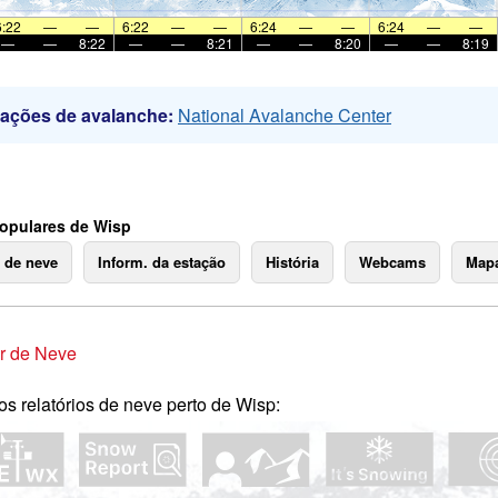
6:22
—
—
6:22
—
—
6:24
—
—
6:24
—
—
—
—
8:22
—
—
8:21
—
—
8:20
—
—
8:19
mações de avalanche:
National Avalanche Center
opulares de Wisp
o de neve
Inform. da estação
História
Webcams
Mapa
r de Neve
os relatórios de neve perto de Wisp: