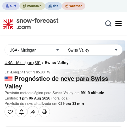
USA - Michigan
(39)
Swiss Valley
Lat./Long.:
41.90° N
85.80° W
Prognóstico de neve para Swiss
Valley
Previsão meteorológica para Swiss Valley em
991
ft
altitude
Emitido:
1 pm 06 Aug 2026
(hora local)
Previsão de neve atualizada em
02
hora
33
min