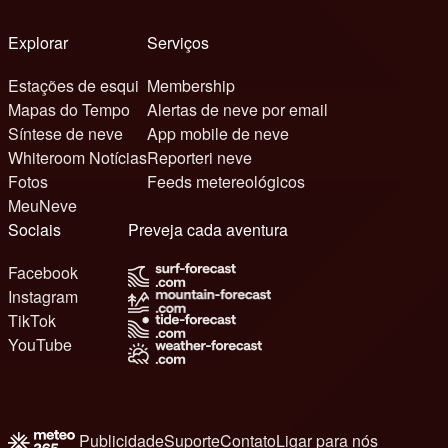
Explorar
Serviços
Estações de esqui
Membership
Mapas do Tempo
Alertas de neve por email
Síntese de neve
App mobile de neve
Whiteroom Notícias
Reporteri neve
Fotos
Feeds metereológicos
MeuNeve
Sociais
Preveja cada aventura
Facebook
Instagram
TikTok
YouTube
Publicidade
Suporte
Contato
Ligar para nós