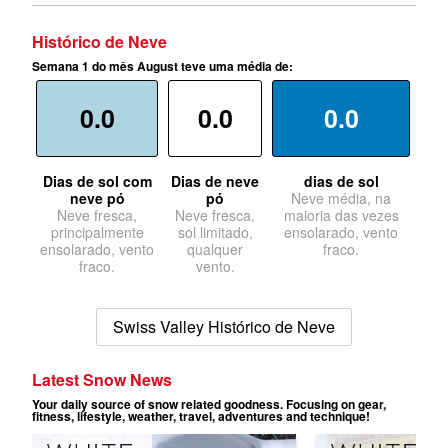
Histórico de Neve
Semana 1 do mês August teve uma média de:
0.0
0.0
0.0
Dias de sol com
Dias de neve
dias de sol
neve pó
pó
Neve média, na
Neve fresca,
Neve fresca,
maioria das vezes
principalmente
sol limitado,
ensolarado, vento
ensolarado, vento
qualquer
fraco.
fraco.
vento.
Swiss Valley Histórico de Neve