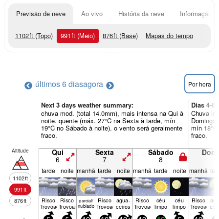
Previsão de neve
Ao vivo
História da neve
Informação do
1102
ft
(Topo)
991
ft
(Meio)
876
ft
(Base)
Mapas do tempo
últimos 6 dias
agora
Por hora
Next 3 days weather summary:
Dias 4-6
chuva mod. (total 14.0mm), mais intensa na Qui à
Chuva int
noite. quente (máx. 27°C na Sexta à tarde, mín
Domingo à
19°C no Sábado à noite). o vento será geralmente
mín 18°C 
fraco.
fraco.
Altitude
Qui
Sexta
Sábado
Dom
6
7
8
9
tarde
noite
manhã
tarde
noite
manhã
tarde
noite
manhã
tar
1102
ft
991
ft
Risco
Risco
Risco
agua­
Risco
céu
céu
Risco
agu
876
ft
parcial/
Trovoada
Trovoada
nublado
Trovoada
ceiros
Trovoada
limpo
limpo
Trovoada
cei