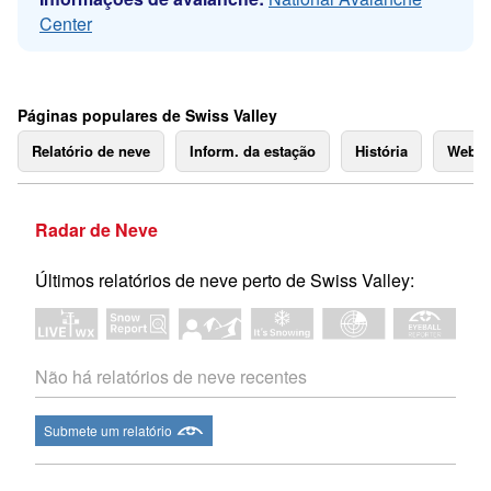
Center
Páginas populares de Swiss Valley
Relatório de neve
Inform. da estação
História
Webc
Radar de Neve
Últimos relatórios de neve perto de Swiss Valley:
Não há relatórios de neve recentes
Submete um relatório