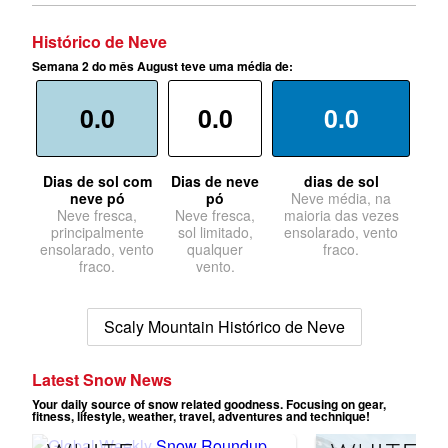
Histórico de Neve
Semana 2 do mês August teve uma média de:
0.0
0.0
0.0
Dias de sol com
Dias de neve
dias de sol
neve pó
pó
Neve média, na
Neve fresca,
Neve fresca,
maioria das vezes
principalmente
sol limitado,
ensolarado, vento
ensolarado, vento
qualquer
fraco.
fraco.
vento.
Scaly Mountain Histórico de Neve