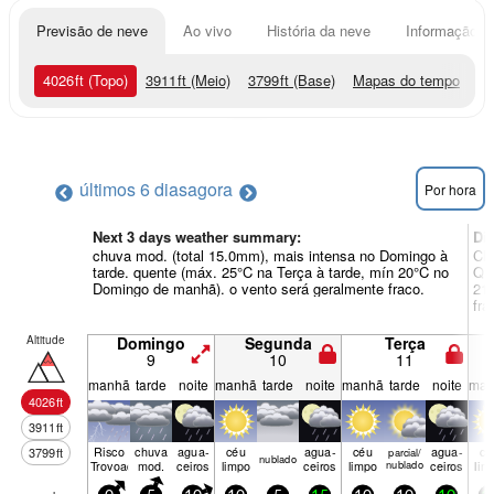
Previsão de neve
Ao vivo
História da neve
Informação do
4026
ft
(Topo)
3911
ft
(Meio)
3799
ft
(Base)
Mapas do tempo
últimos 6 dias
agora
Por hora
Next 3 days weather summary:
Di
chuva mod. (total 15.0mm), mais intensa no Domingo à
Chu
tarde. quente (máx. 25°C na Terça à tarde, mín 20°C no
Qua
Domingo de manhã). o vento será geralmente fraco.
21°
fra
Altitude
Domingo
Segunda
Terça
9
10
11
manhã
tarde
noite
manhã
tarde
noite
manhã
tarde
noite
man
4026
ft
3911
ft
Risco
chuva
agua­
céu
agua­
céu
agua­
cé
3799
ft
parcial/
nubl­ado
Trovoada
mod.
ceiros
limpo
ceiros
limpo
nublado
ceiros
lim