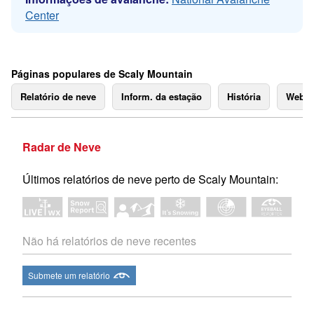
Center
Páginas populares de Scaly Mountain
Relatório de neve
Inform. da estação
História
Webc
Radar de Neve
Últimos relatórios de neve perto de Scaly Mountain:
Não há relatórios de neve recentes
Submete um relatório