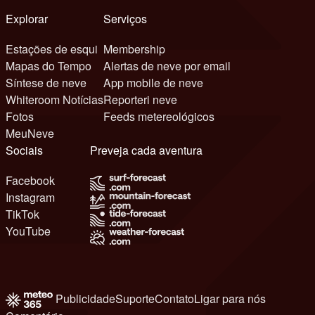
Explorar
Serviços
Estações de esqui
Membership
Mapas do Tempo
Alertas de neve por email
Síntese de neve
App mobile de neve
Whiteroom Notícias
Reporteri neve
Fotos
Feeds metereológicos
MeuNeve
Sociais
Preveja cada aventura
Facebook
Instagram
TikTok
YouTube
Publicidade
Suporte
Contato
Ligar para nós