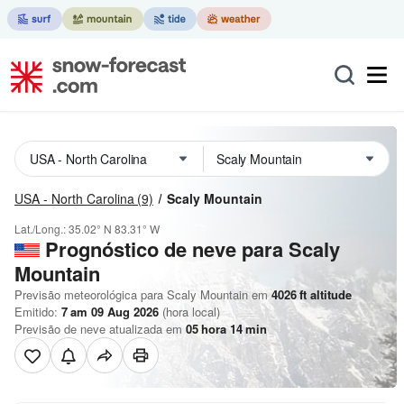
USA - North Carolina
(9)
Scaly Mountain
Lat./Long.:
35.02° N
83.31° W
Prognóstico de neve para Scaly
Mountain
Previsão meteorológica para Scaly Mountain em
4026
ft
altitude
Emitido:
7 am 09 Aug 2026
(hora local)
Previsão de neve atualizada em
05
hora
14
min