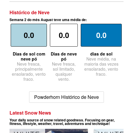
Histórico de Neve
Semana 2 do mês August teve uma média de:
0.0
0.0
0.0
Dias de sol com
Dias de neve
dias de sol
neve pó
pó
Neve média, na
Neve fresca,
Neve fresca,
maioria das vezes
principalmente
sol limitado,
ensolarado, vento
ensolarado, vento
qualquer
fraco.
fraco.
vento.
Powderhorn Histórico de Neve