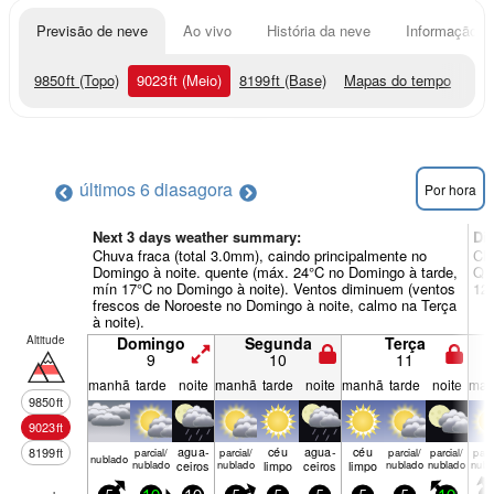
Previsão de neve
Ao vivo
História da neve
Informação do
9850
ft
(Topo)
9023
ft
(Meio)
8199
ft
(Base)
Mapas do tempo
últimos 6 dias
agora
Por hora
Next 3 days weather summary:
Di
Chuva fraca (total 3.0mm), caindo principalmente no
Chu
Domingo à noite. quente (máx. 24°C no Domingo à tarde,
Qui
mín 17°C no Domingo à noite). Ventos diminuem (ventos
12°
frescos de Noroeste no Domingo à noite, calmo na Terça
à noite).
Altitude
Domingo
Segunda
Terça
9
10
11
manhã
tarde
noite
manhã
tarde
noite
manhã
tarde
noite
man
9850
ft
9023
ft
agua­
céu
agua­
céu
8199
ft
parcial/
parcial/
parcial/
parcial/
parci
nubl­ado
nublado
ceiros
nublado
limpo
ceiros
limpo
nublado
nublado
nubl