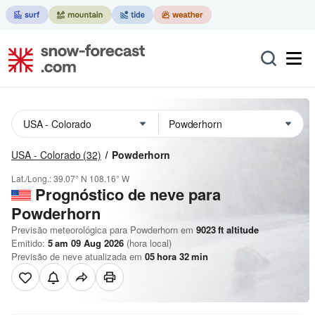
USA - Colorado
(32)
Powderhorn
Lat./Long.:
39.07° N
108.16° W
Prognóstico de neve para
Powderhorn
Previsão meteorológica para Powderhorn em
9023
ft
altitude
Emitido:
5 am 09 Aug 2026
(hora local)
Previsão de neve atualizada em
05
hora
32
min