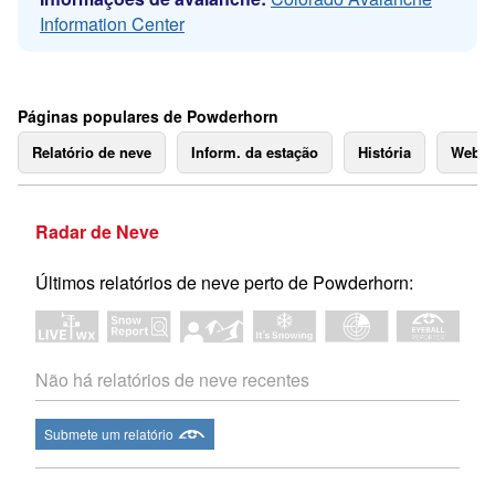
Information Center
Páginas populares de Powderhorn
Relatório de neve
Inform. da estação
História
Webc
Radar de Neve
Últimos relatórios de neve perto de Powderhorn:
Não há relatórios de neve recentes
Submete um relatório