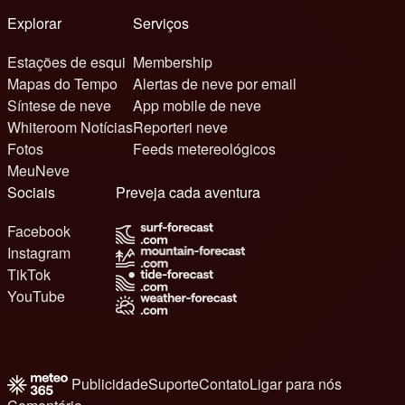
Explorar
Serviços
Estações de esqui
Membership
Mapas do Tempo
Alertas de neve por email
Síntese de neve
App mobile de neve
Whiteroom Notícias
Reporteri neve
Fotos
Feeds metereológicos
MeuNeve
Sociais
Preveja cada aventura
Facebook
Instagram
TikTok
YouTube
Publicidade
Suporte
Contato
Ligar para nós