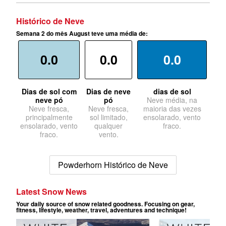
Histórico de Neve
Semana 2 do mês August teve uma média de:
0.0
0.0
0.0
Dias de sol com
Dias de neve
dias de sol
neve pó
pó
Neve média, na
Neve fresca,
Neve fresca,
maioria das vezes
principalmente
sol limitado,
ensolarado, vento
ensolarado, vento
qualquer
fraco.
fraco.
vento.
Powderhorn Histórico de Neve