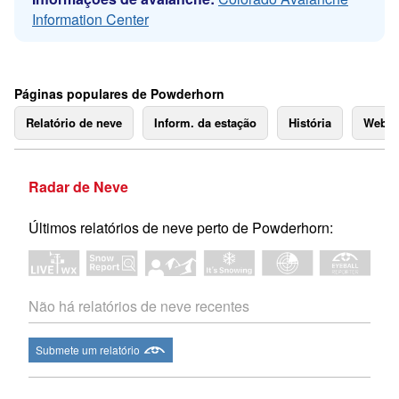
Information Center
Páginas populares de Powderhorn
Relatório de neve
Inform. da estação
História
Webc
Radar de Neve
Últimos relatórios de neve perto de Powderhorn:
Não há relatórios de neve recentes
Submete um relatório