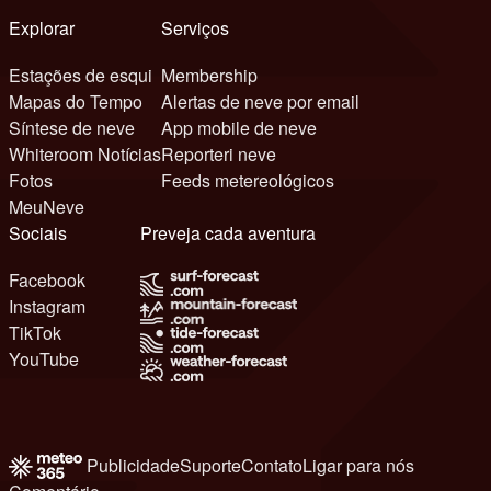
Explorar
Serviços
Estações de esqui
Membership
Mapas do Tempo
Alertas de neve por email
Síntese de neve
App mobile de neve
Whiteroom Notícias
Reporteri neve
Fotos
Feeds metereológicos
MeuNeve
Sociais
Preveja cada aventura
Facebook
Instagram
TikTok
YouTube
Publicidade
Suporte
Contato
Ligar para nós