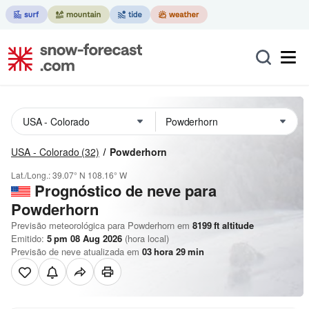
USA - Colorado
(32)
Powderhorn
Lat./Long.:
39.07° N
108.16° W
Prognóstico de neve para
Powderhorn
Previsão meteorológica para Powderhorn em
8199
ft
altitude
Emitido:
5 pm 08 Aug 2026
(hora local)
Previsão de neve atualizada em
03
hora
29
min