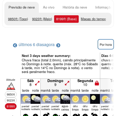
Previsão de neve
Ao vivo
História da neve
Informação do
9850
ft
(Topo)
9023
ft
(Meio)
8199
ft
(Base)
Mapas do tempo
últimos 6 dias
agora
Por hora
Next 3 days weather summary:
Dias 4-
Chuva fraca (total 2.0mm), caindo principalmente
chuva mod
no Domingo à noite. quente (máx. 28°C no Sábado
quente (m
à tarde, mín 14°C no Domingo à noite). o vento
noite). o
será geralmente fraco.
Altitude
Sáb
Domingo
Segunda
Ter
8
9
10
1
tarde
noite
manhã
tarde
noite
manhã
tarde
noite
manhã
tar
9850
ft
9023
ft
agua­
céu
céu
céu
cé
8199
ft
parcial/
parcial/
parcial/
parcial/
parcial/
nublado
nublado
nublado
nublado
ceiros
limpo
limpo
limpo
nublado
lim