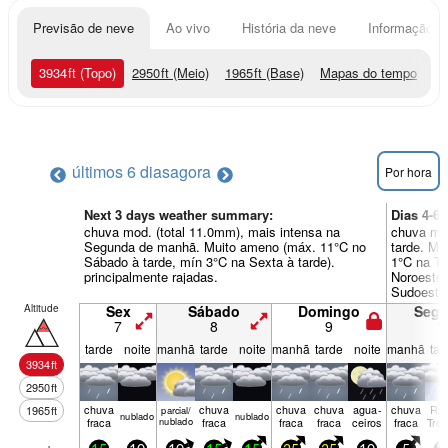
Previsão de neve
Ao vivo
História da neve
Informação do
3934
ft
(Topo)
2950
ft
(Meio)
1965
ft
(Base)
Mapas do tempo
últimos 6 dias
agora
Por hora
Next 3 days weather summary:
Dias 4-6
chuva mod. (total 11.0mm), mais intensa na
chuva mod
Segunda de manhã. Muito ameno (máx. 11°C no
tarde. Mu
Sábado à tarde, mín 3°C na Sexta à tarde).
1°C na Te
principalmente rajadas.
Noroeste 
Sudoeste
Altitude
Sex
Sábado
Domingo
Seg
7
8
9
1
tarde
noite
manhã
tarde
noite
manhã
tarde
noite
manhã
tar
3934
ft
2950
ft
chuva
chuva
chuva
chuva
agua­
chuva
Ris
1965
ft
parcial/
nubl­ado
nubl­ado
fraca
nublado
fraca
fraca
fraca
ceiros
fraca
Tro