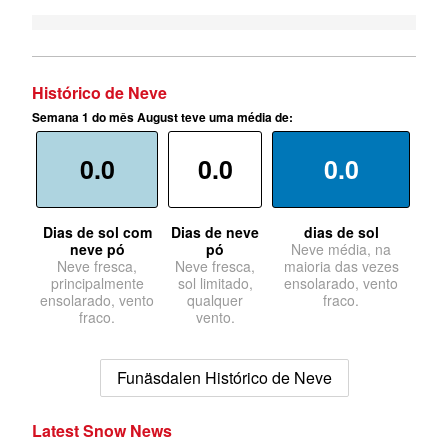
Histórico de Neve
Semana 1 do mês August teve uma média de:
0.0
0.0
0.0
Dias de sol com
Dias de neve
dias de sol
neve pó
pó
Neve média, na
Neve fresca,
Neve fresca,
maioria das vezes
principalmente
sol limitado,
ensolarado, vento
ensolarado, vento
qualquer
fraco.
fraco.
vento.
Funäsdalen Histórico de Neve