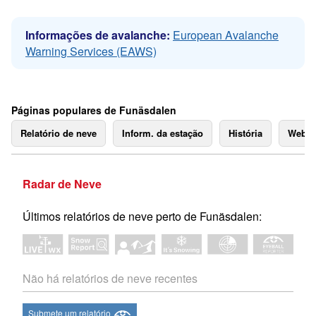
Informações de avalanche:
European Avalanche
Warning Services (EAWS)
Páginas populares de Funäsdalen
Relatório de neve
Inform. da estação
História
Webc
Radar de Neve
Últimos relatórios de neve perto de Funäsdalen:
Não há relatórios de neve recentes
Submete um relatório