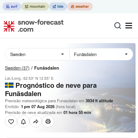
Sweden
(37)
Funäsdalen
Lat./Long.:
62.53° N
12.55° E
Prognóstico de neve para
Funäsdalen
Previsão meteorológica para Funasdalen em
3934
ft
altitude
Emitido:
1 pm 07 Aug 2026
(hora local)
Previsão de neve atualizada em
01
hora
55
min