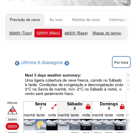
Previsão de neve
Ao vivo
História da neve
Informação do
5699
ft
(Topo)
5250
ft
(Meio)
4800
ft
(Base)
Mapas do tempo
últimos 6 dias
agora
Por hora
Next 3 days weather summary:
Di
Uma ligeira cobertura de neve fresca, caíndo no Sábado
pri
à tarde. Condições de congelação e descongelação (máx.
de
3°C na Sexta de manhã, mín -2°C no Sábado à noite). o
na 
vento será geralmente fraco.
Altitude
Sexta
Sábado
Domingo
7
8
9
manhã
tarde
noite
manhã
tarde
noite
manhã
tarde
noite
man
5699
ft
5250
ft
neve
neve
neve
neve
neve