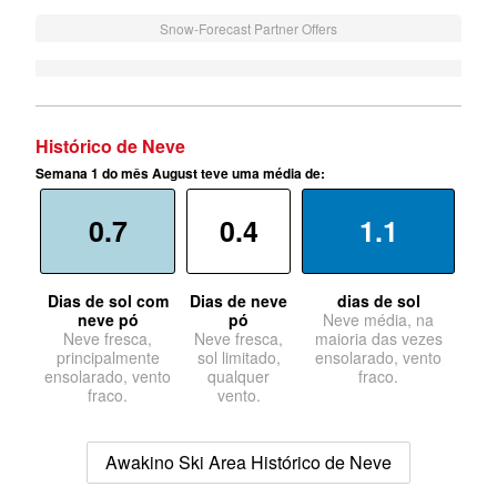
Snow-Forecast Partner Offers
Histórico de Neve
Semana 1 do mês August teve uma média de:
0.7
0.4
1.1
Dias de sol com
Dias de neve
dias de sol
neve pó
pó
Neve média, na
Neve fresca,
Neve fresca,
maioria das vezes
principalmente
sol limitado,
ensolarado, vento
ensolarado, vento
qualquer
fraco.
fraco.
vento.
Awakino Ski Area Histórico de Neve