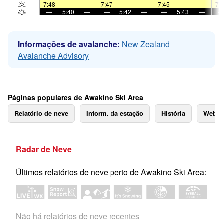
7:48
—
—
7:47
—
—
7:45
—
—
7:
—
5:40
—
—
5:42
—
—
5:43
—
Informações de avalanche:
New Zealand
Avalanche Advisory
Páginas populares de Awakino Ski Area
Relatório de neve
Inform. da estação
História
Webc
Radar de Neve
Últimos relatórios de neve perto de Awakino Ski Area:
Não há relatórios de neve recentes