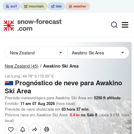
New Zealand
(45)
Awakino Ski Area
Lat./Long.:
44.78° S
170.33° E
Prognóstico de neve para Awakino
Ski Area
Previsão meteorológica para Awakino Ski Area em
5250
ft
altitude
Emitido:
11 am 07 Aug 2026
(hora local)
Previsão de neve atualizada em
03
hora
37
min
Próxima neve em Awakino Ski Area:
0.4
in
no Sáb 8
(após 6 PM, hora
local)