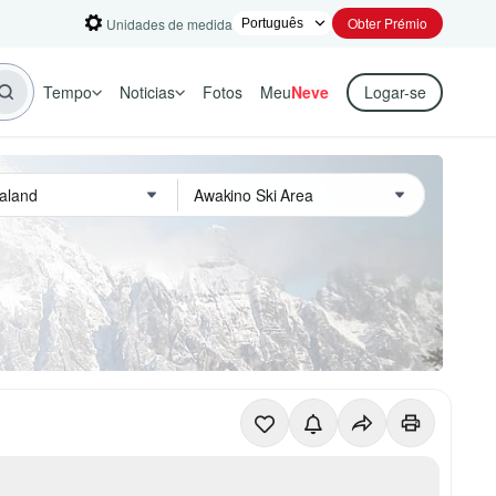
Obter Prémio
Unidades de medida
Tempo
Noticias
Fotos
Meu
Neve
Logar-se