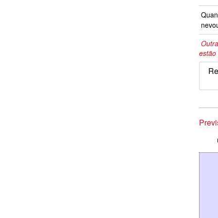
Quand
nevo
Outra
estão 
Re
Prev