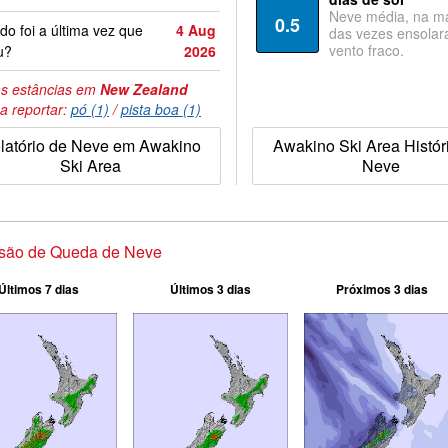
Neve média, na ma
0.5
o foi a última vez que
4 Aug
das vezes ensolar
vento fraco.
u?
2026
s estâncias em
New Zealand
a reportar:
pó (1)
/
pista boa (1)
latório de Neve em Awakino
Awakino Ski Area Histór
Ski Area
Neve
isão de Queda de Neve
Últimos 7 dias
Últimos 3 dias
Próximos 3 dias