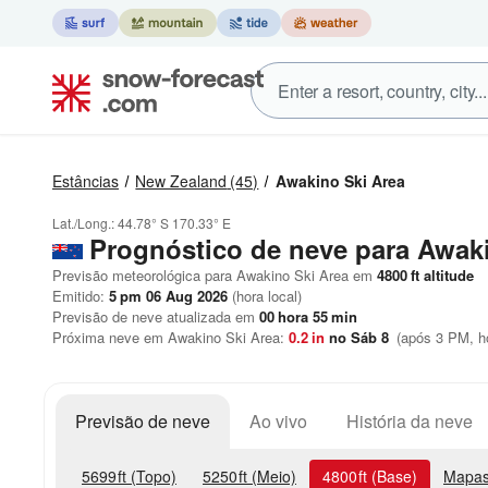
Estâncias
New Zealand
(45)
Awakino Ski Area
Lat./Long.:
44.78° S
170.33° E
Prognóstico de neve para Awak
Previsão meteorológica para Awakino Ski Area em
4800
ft
altitude
Emitido:
5 pm 06 Aug 2026
(hora local)
Previsão de neve atualizada em
00
hora
55
min
Próxima neve em Awakino Ski Area:
0.2
in
no Sáb 8
(após 3 PM, ho
Previsão de neve
Ao vivo
História da neve
5699
ft
(Topo)
5250
ft
(Meio)
4800
ft
(Base)
Mapas