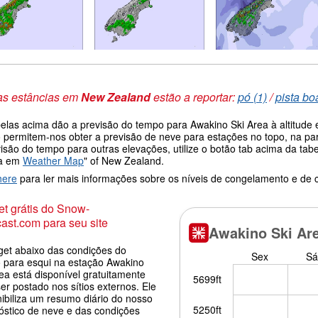
as estâncias em
New Zealand
estão a reportar:
pó (1)
/
pista bo
belas acima dão a previsão do tempo para Awakino Ski Area à altitude
 permitem-nos obter a previsão de neve para estações no topo, na par
visão do tempo para outras elevações, utilize o botão tab acima da t
da em
Weather Map
" of New Zealand.
here
para ler mais informações sobre os níveis de congelamento e de
t grátis do Snow-
ast.com para seu site
get abaixo das condições do
 para esqui na estação Awakino
ea está disponível gratuitamente
er postado nos sítios externos. Ele
nibiliza um resumo diário do nosso
óstico de neve e das condições