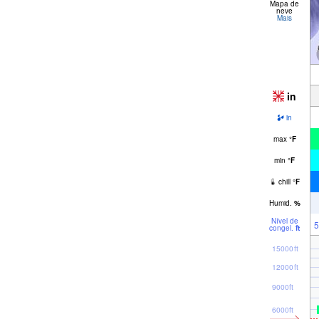
Mapa de
neve
Mais
in
in
max
°
F
min
°
F
chill
°
F
Humid.
%
Nível de
5
congel.
ft
15000ft
12000ft
9000ft
6000ft