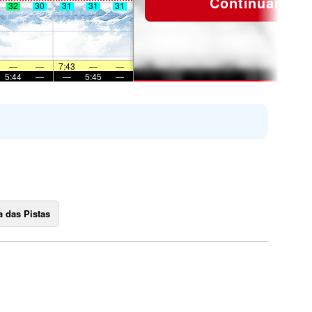
Continuar
32
30
31
31
31
—
—
7:43
—
—
5:44
—
—
5:45
—
 das Pistas