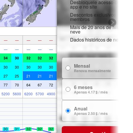
Desbloqueie acesso complet
app e no site
Descontos exclusivos para
membros
Mais de 20 anos de histórico 
neve
Dados históricos de neve
—
—
—
—
—
—
—
—
—
—
34
30
32
32
32
Mensal
7
30
30
30
30
30
Renova mensalmente
27
25
21
21
21
77
70
64
67
72
6 meses
24
Apenas 4.17 $ / mês
5200
5600
6200
5700
4900
Anual
29
Apenas 2.50 $ / mês
30
31
32
32
32