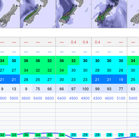
—
—
—
—
—
—
0.4
0.4
0.4
—
—
—
—
—
—
—
—
—
—
—
—
—
—
—
34
30
36
36
32
36
32
30
30
30
30
34
27
27
34
32
32
34
30
30
28
30
28
30
21
21
28
25
27
30
23
23
21
21
19
25
9
13
9
75
66
66
97
100
99
93
77
63
900
5900
6600
6400
6600
6400
4900
4900
4300
4600
5100
5400
32
33
36
34
35
34
29
29
28
28
29
31