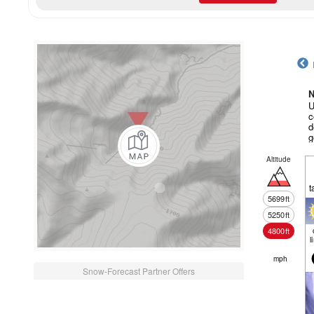
N
U
c
d
g
Altitude
t
5699
ft
5250
ft
4800
ft
l
mph
Snow-Forecast Partner Offers