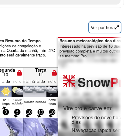
Ver por hora
Area Resumo do Tempo
Resumo meteorológico dos dias 7-16:
dições de congelação e
Interessado na previsão de 16 dias? Desbl
 na Quarta de manhã, mín -2°C
previsão completa e muitos outros recursos
nto será geralmente fraco.
se membro Pro.
egunda
Terça
10
11
Snow
Pro
tarde
noite
manhã
tarde
noite
céu
neve
parcial/
nubl­ado
nubl­ado
limpo
nublado
fraca
Vire pro e carve em:
0
5
10
10
10
Previsões de neve horárias e
dias
Navegação rápida sem anúnc