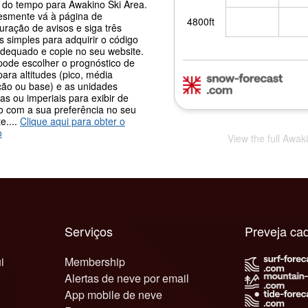
s do tempo para Awakino Ski Area.
esmente vá à página de
uração de avisos e siga três
 simples para adquirir o código
adequado e copie no seu website.
pode escolher o prognóstico de
ara altitudes (pico, média
ção ou base) e as unidades
as ou imperiais para exibir de
o com a sua preferência no seu
e....
Clique aqui para obter o
o
View the full Awak
Serviços
Preveja ca
i
Membership
Alertas de neve por email
App mobile de neve