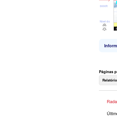
3000ft
Nível do mar
Infor
Páginas p
Relatóri
Rada
Últim