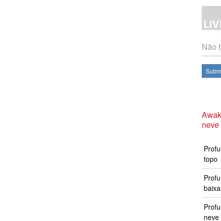
Não h
Subme
Awak
neve
Profu
topo
Profu
baixa
Prof
neve 