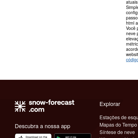
atuai
Simpl
config
passos
html 
Você 
neve p
eleva
métric
acord
websit
códig
Explorar
Estações de esqu
Mapas do Tempo
Descubra a nossa app
Síntese de neve