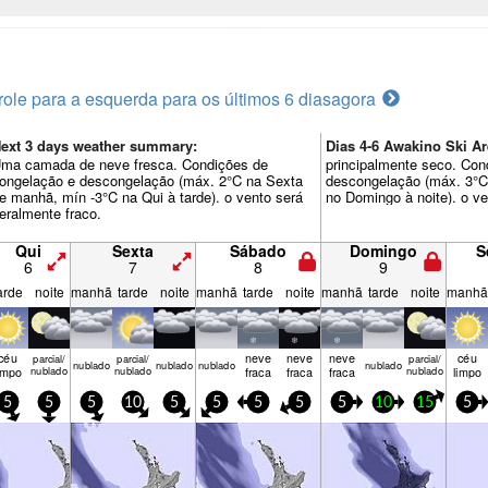
role para a esquerda para os últimos 6 dias
agora
ext 3 days weather summary:
Dias 4-6 Awakino Ski 
ma camada de neve fresca. Condições de
principalmente seco. Con
ongelação e descongelação (máx. 2°C na Sexta
descongelação (máx. 3°C
e manhã, mín -3°C na Qui à tarde). o vento será
no Domingo à noite). o ve
eralmente fraco.
Qui
Sexta
Sábado
Domingo
S
6
7
8
9
arde
noite
manhã
tarde
noite
manhã
tarde
noite
manhã
tarde
noite
manhã
céu
neve
neve
neve
céu
parcial/
parcial/
parcial/
nubl­ado
nubl­ado
nubl­ado
nubl­ado
impo
nublado
nublado
fraca
fraca
fraca
nublado
limpo
5
5
5
10
5
5
5
5
5
10
15
5