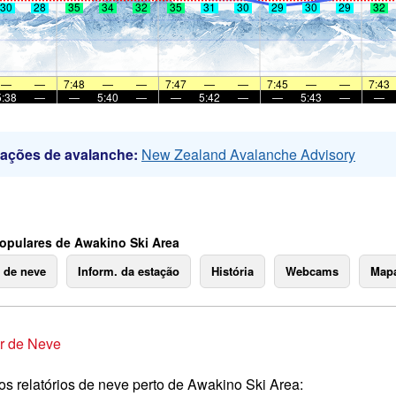
30
28
35
34
32
35
31
30
29
30
29
32
—
—
7:48
—
—
7:47
—
—
7:45
—
—
7:43
5:38
—
—
5:40
—
—
5:42
—
—
5:43
—
—
mações de avalanche:
New Zealand Avalanche Advisory
opulares de Awakino Ski Area
o de neve
Inform. da estação
História
Webcams
Mapa
r de Neve
os relatórios de neve perto de Awakino Ski Area: