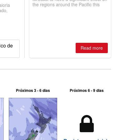
the regions around the Pacific this
ioria
winter, the question skiers are asking
ado,
is simple: book now or wait, and
where are the best odds?
ico de
Read more
Próximos 3 - 6 dias
Próximos 6 - 9 dias