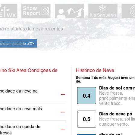
á relatórios de neve recentes
te um relatório
ino Ski Area Condições de
Histórico de Neve
Semana 1 do mês August teve um
de:
Dias de sol com 
ndidade da neve no
Neve fresca,
—
0.4
principalmente ens
vento fraco.
ndidade da neve mais
—
Dias de neve pó
0.5
Neve fresca, sol li
qualquer vento.
undidade da queda de
—
fresca
dias de sol