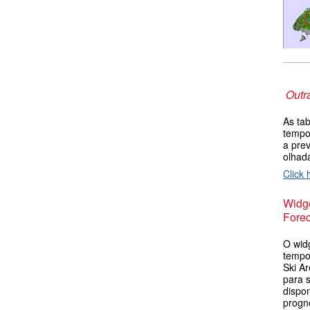
Outr
As ta
tempo
a pre
olha
Click 
Widge
Forec
O wid
tempo
Ski Ar
para s
dispo
progn