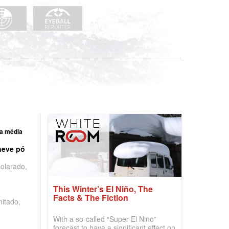
a média
neve pó
olarado,
This Winter’s El Niño, The
Facts & The Fiction
mitado,
With a so-called “Super El Niño”
forecast to have a significant effect on