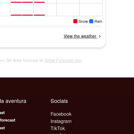
ino Ski Area forecast at
Snow-Forecast.com
da aventura
Sociais
Facebook
Instagram
TikTok