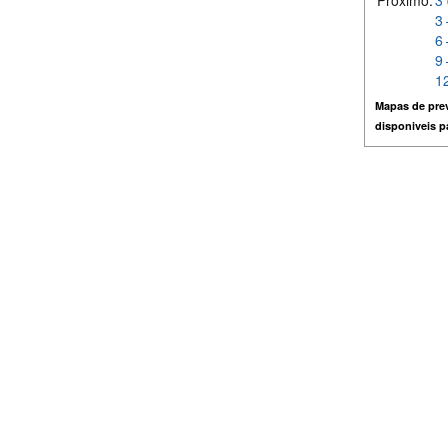
Próximo:
3 
3 
6 
9 
12
Mapas de prev
disponiveis 