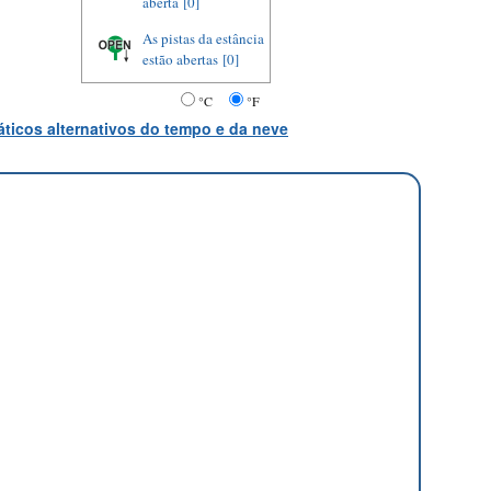
aberta
[0]
As pistas da estância
estão abertas
[0]
°C
°F
ticos alternativos do tempo e da neve