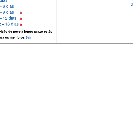
dias
d
– 6 dias
– 9 dias
– 12 dias
 – 16 dias
isão de neve a longo prazo estão
para os membros
Sair!