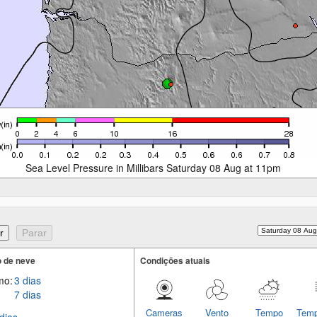
Sea Level Pressure in Millibars Saturday 08 Aug at 11pm
 de neve
Condições atuais
mo:
3 dias
7 dias
Cameras
Vento
Tempo
Temp