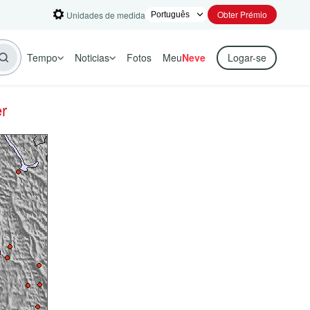
Obter Prémio
Unidades de medida
Tempo
Noticias
Fotos
Meu
Neve
Logar-se
r