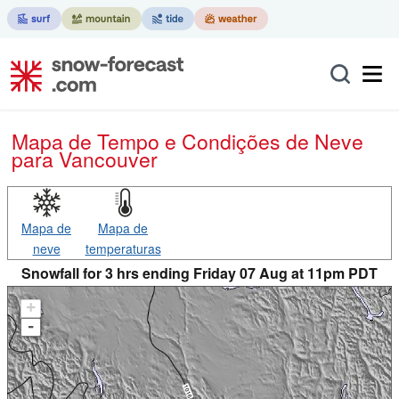
Mapa de Tempo e Condições de Neve
para Vancouver
Mapa de
Mapa de
neve
temperaturas
Snowfall for 3 hrs ending Friday 07 Aug at 11pm PDT
+
-