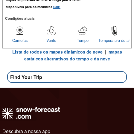
disponiveis para os membros
Sair!
Condições atuais
Cameras
Vento
Tempo
Temperatura do ar
Lista de todos os mapas dinâmicos de neve
|
mapas
estáticos alternativos do tempo e da neve
Find Your Trip
Descubra a nossa app