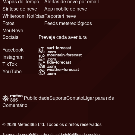
Mapas do Tempo
Alertas de neve por email
Síntese de neve
App mobile de neve
Whiteroom Notícias
Reporteri neve
Fotos
Feeds metereológicos
MeuNeve
Sociais
Preveja cada aventura
Facebook
Instagram
TikTok
YouTube
Publicidade
Suporte
Contato
Ligar para nós
Comentário
© 2026 Meteo365 Ltd. Todos os direitos reservados
6
Termos de uso
Política de privacidade
Política de cookies