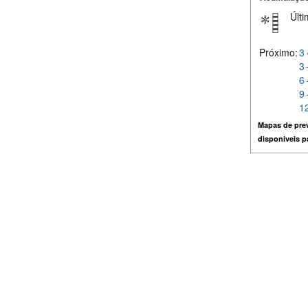
Últi
Próximo:
3 
3 
6 
9 
12
Mapas de prev
disponiveis 