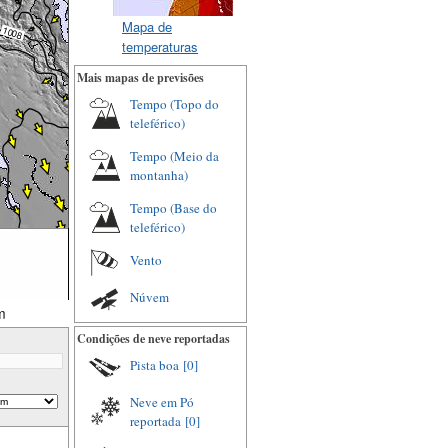
Mapa de
temperaturas
Mais mapas de previsões
Tempo (Topo do
teleférico)
Tempo (Meio da
montanha)
Tempo (Base do
teleférico)
Vento
Núvem
m
Condições de neve reportadas
Pista boa
[0]
Neve em Pó
reportada
[0]