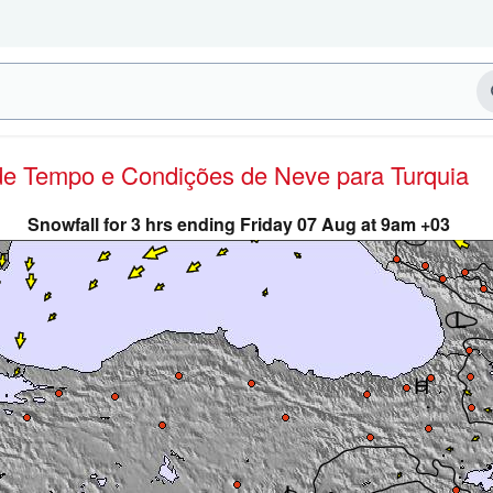
 de Tempo e Condições de Neve
para Turquia
Snowfall for 3 hrs ending Friday 07 Aug at 9am +03