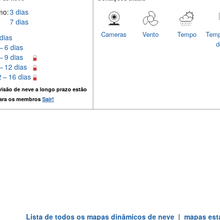
mo:
3 dias
7 dias
Cameras
Vento
Tempo
Temp
dias
d
– 6 dias
– 9 dias
– 12 dias
 – 16 dias
isão de neve a longo prazo estão
para os membros
Sair!
Lista de todos os mapas dinâmicos de neve
|
mapas está