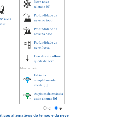
Neve nova
relatada
[0]
Profundidade da
eratura
neve no topo
o ar
Profundidade da
neve na base
Profundidade da
neve fresca
Dias desde a última
queda de neve
Mostrar onde:
Estância
completamente
aberta
[0]
As pistas da estância
estão abertas
[0]
°C
°F
ticos alternativos do tempo e da neve