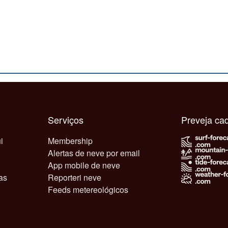
Serviços
Preveja c
i
Membership
Alertas de neve por email
App mobile de neve
as
Reporteri neve
Feeds metereológicos