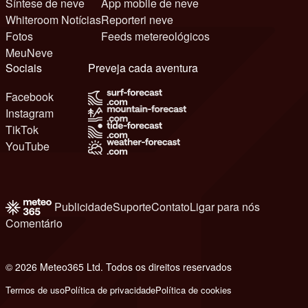
Síntese de neve
App mobile de neve
Whiteroom Notícias
Reporteri neve
Fotos
Feeds metereológicos
MeuNeve
Sociais
Preveja cada aventura
Facebook
Instagram
TikTok
YouTube
Publicidade
Suporte
Contato
Ligar para nós
Comentário
© 2026 Meteo365 Ltd. Todos os direitos reservados
6
Termos de uso
Política de privacidade
Política de cookies