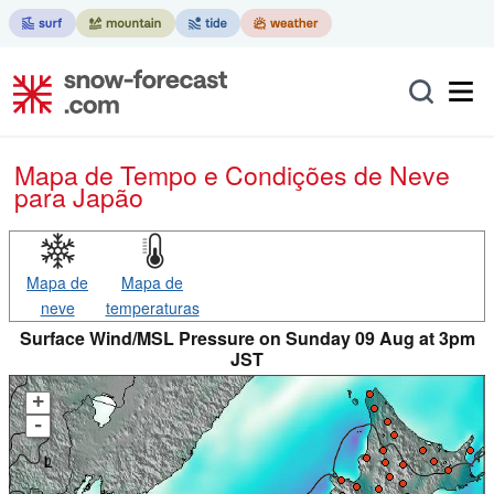
Mapa de Tempo e Condições de Neve
para Japão
Mapa de
Mapa de
neve
temperaturas
Surface Wind/MSL Pressure on Sunday 09 Aug at 3pm
JST
+
-