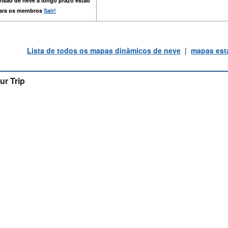
isão de neve a longo prazo estão
para os membros
Sair!
Lista de todos os mapas dinâmicos de neve
|
mapas está
ur Trip