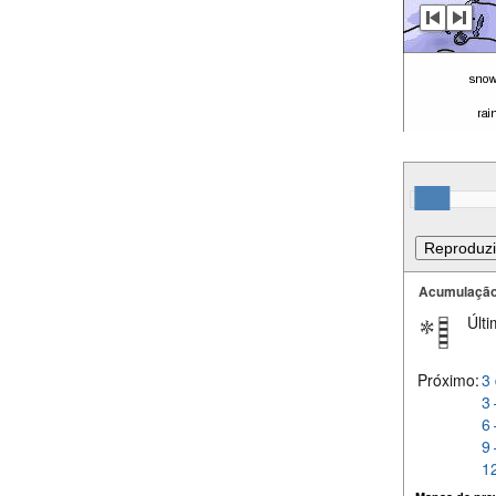
Acumulação
Últi
Próximo:
3 
3 
6 
9 
12