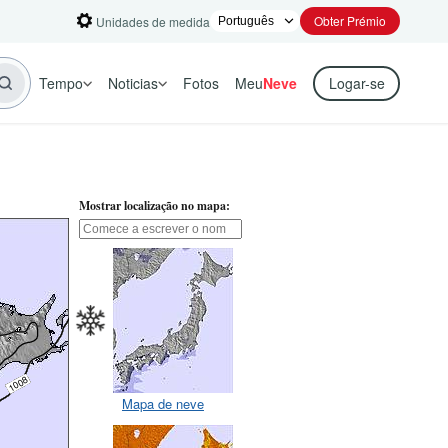
Obter Prémio
Unidades de medida
Tempo
Noticias
Fotos
Meu
Neve
Logar-se
Mostrar localização no mapa:
Mapa de neve