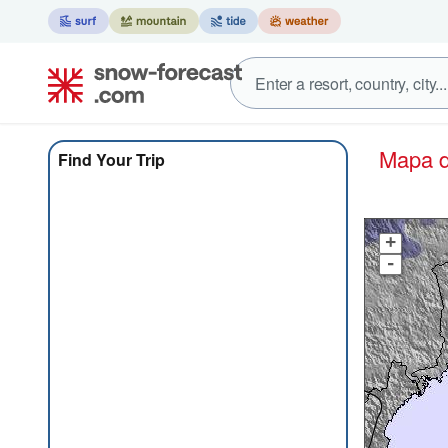
Mapa
Find Your Trip
+
-