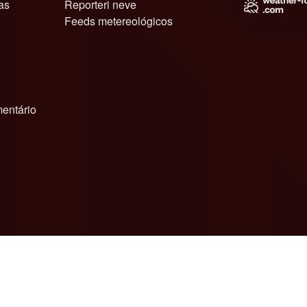
as
Reporteri neve
Feeds metereológicos
entário