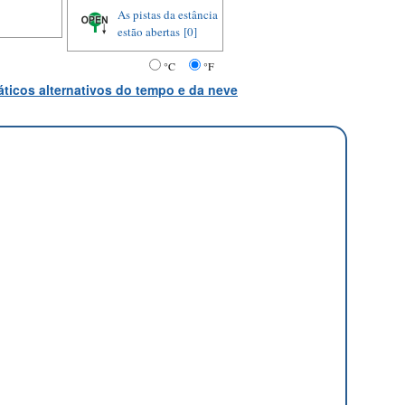
As pistas da estância
estão abertas
[0]
°C
°F
ticos alternativos do tempo e da neve