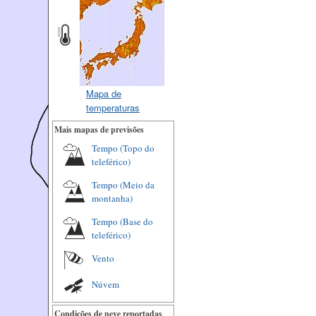
Mapa de
temperaturas
Mais mapas de previsões
Tempo (Topo do
teleférico)
Tempo (Meio da
montanha)
Tempo (Base do
teleférico)
Vento
Núvem
Condições de neve reportadas