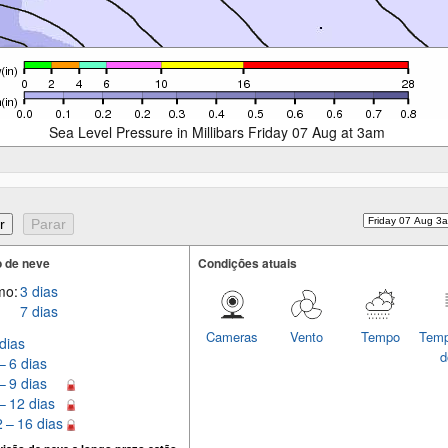
Sea Level Pressure in Millibars Friday 07 Aug at 3am
 de neve
Condições atuais
mo:
3 dias
7 dias
Cameras
Vento
Tempo
Temp
dias
d
– 6 dias
– 9 dias
– 12 dias
 – 16 dias