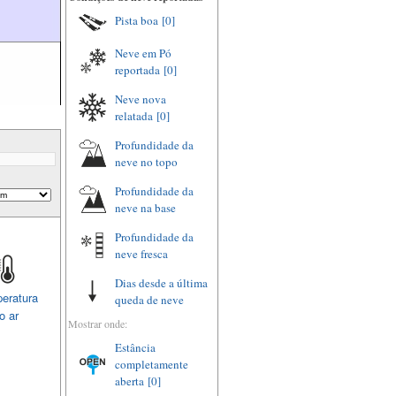
Pista boa
[0]
Neve em Pó
reportada
[0]
Neve nova
relatada
[0]
Profundidade da
neve no topo
Profundidade da
neve na base
Profundidade da
neve fresca
Dias desde a última
eratura
queda de neve
o ar
Mostrar onde:
Estância
completamente
aberta
[0]