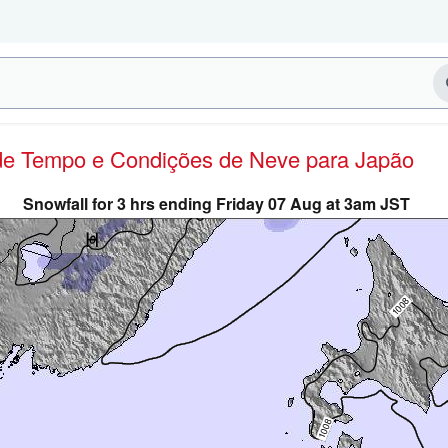
 de Tempo e Condições de Neve
para Japão
Snowfall for 3 hrs ending Friday 07 Aug at 3am JST