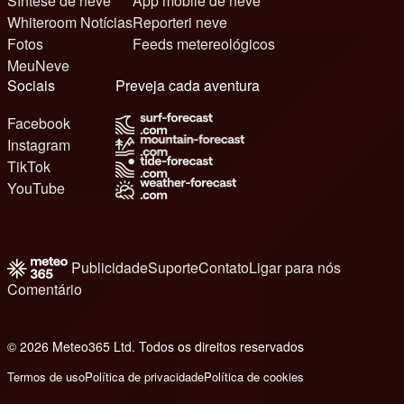
Síntese de neve
App mobile de neve
Whiteroom Notícias
Reporteri neve
Fotos
Feeds metereológicos
MeuNeve
Sociais
Preveja cada aventura
Facebook
Instagram
TikTok
YouTube
Publicidade
Suporte
Contato
Ligar para nós
Comentário
© 2026 Meteo365 Ltd. Todos os direitos reservados
6
Termos de uso
Política de privacidade
Política de cookies