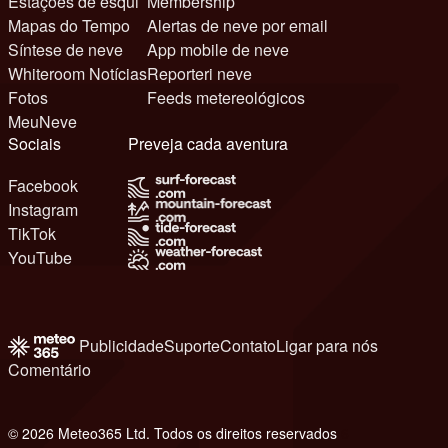
Estações de esqui
Membership
Mapas do Tempo
Alertas de neve por email
Síntese de neve
App mobile de neve
Whiteroom Notícias
Reporteri neve
Fotos
Feeds metereológicos
MeuNeve
Sociais
Preveja cada aventura
Facebook
Instagram
TikTok
YouTube
Publicidade
Suporte
Contato
Ligar para nós
Comentário
© 2026 Meteo365 Ltd. Todos os direitos reservados
6