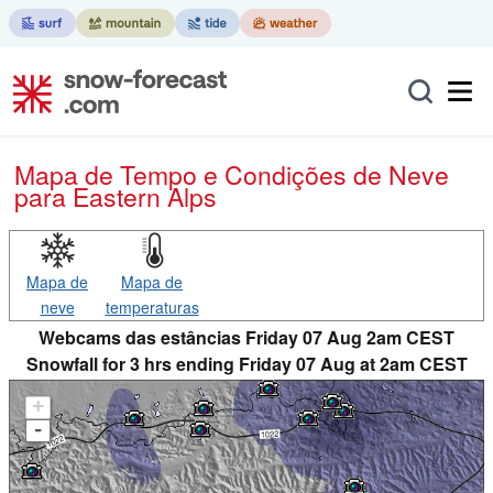
Mapa de Tempo e Condições de Neve
para Eastern Alps
Mapa de
Mapa de
neve
temperaturas
Webcams das estâncias Friday 07 Aug 2am CEST
Snowfall for 3 hrs ending Friday 07 Aug at 2am CEST
+
-