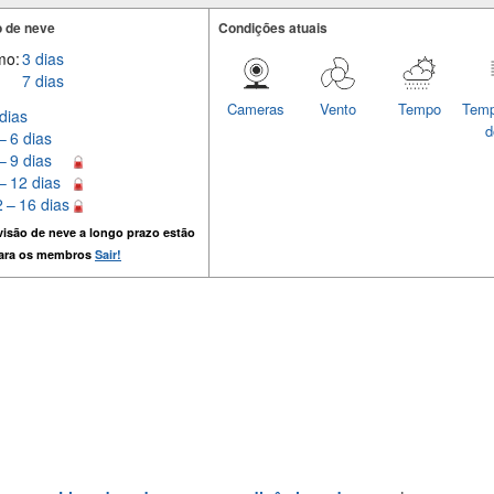
 de neve
Condições atuais
mo:
3 dias
7 dias
Cameras
Vento
Tempo
Temp
dias
d
– 6 dias
– 9 dias
– 12 dias
 – 16 dias
isão de neve a longo prazo estão
para os membros
Sair!