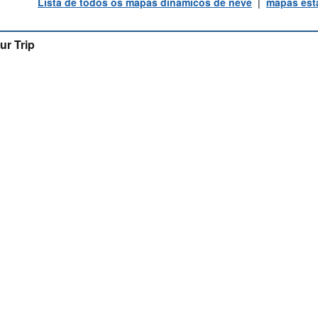
Lista de todos os mapas dinâmicos de neve
|
mapas está
ur Trip