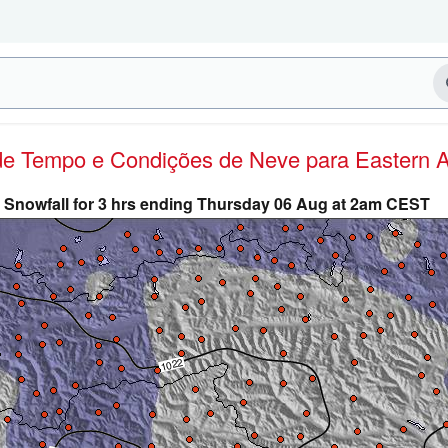
 de Tempo e Condições de Neve
para Eastern 
Snowfall for 3 hrs ending Thursday 06 Aug at 2am CEST