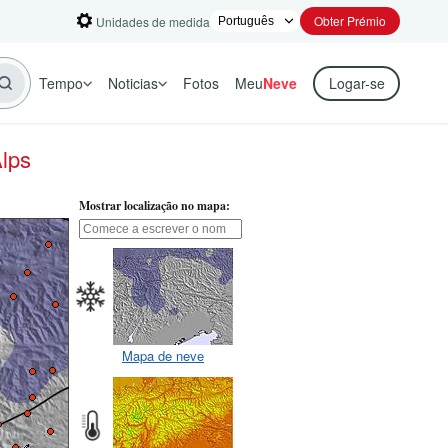
Obter Prémio
Unidades de medida
Tempo
Noticias
Fotos
Meu
Neve
Logar-se
Alps
Mostrar localização no mapa:
Mapa de neve