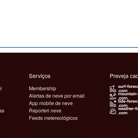
Serviços
Preveja c
i
Membership
Alertas de neve por email
App mobile de neve
as
Reporteri neve
Feeds metereológicos