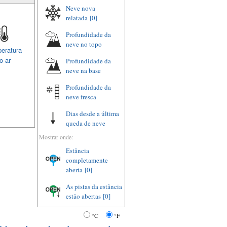
Neve nova
relatada
[0]
Profundidade da
neve no topo
eratura
o ar
Profundidade da
neve na base
Profundidade da
neve fresca
Dias desde a última
queda de neve
Mostrar onde:
Estância
completamente
aberta
[0]
As pistas da estância
estão abertas
[0]
°C
°F