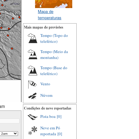
Mapa de
temperaturas
Mais mapas de previsões
Tempo (Topo do
teleférico)
Tempo (Meio da
montanha)
Tempo (Base do
teleférico)
Vento
Núvem
2am
Condições de neve reportadas
Pista boa
[0]
Neve em Pó
reportada
[0]