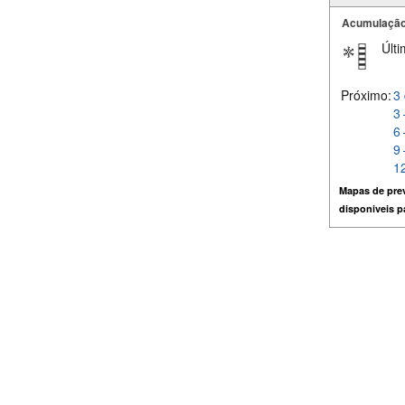
Acumulação
Últi
Próximo:
3 
3 
6 
9 
12
Mapas de prev
disponiveis 