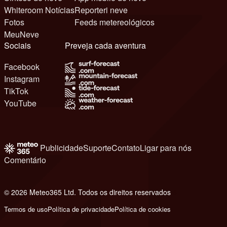
Whiteroom Notícias
Reporteri neve
Fotos
Feeds metereológicos
MeuNeve
Sociais
Preveja cada aventura
Facebook
Instagram
TikTok
YouTube
Publicidade
Suporte
Contato
Ligar para nós
Comentário
© 2026 Meteo365 Ltd. Todos os direitos reservados
6
Termos de uso
Política de privacidade
Política de cookies