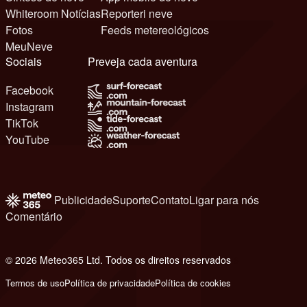
Whiteroom Notícias
Reporteri neve
Fotos
Feeds metereológicos
MeuNeve
Sociais
Preveja cada aventura
Facebook
Instagram
TikTok
YouTube
Publicidade
Suporte
Contato
Ligar para nós
Comentário
© 2026 Meteo365 Ltd. Todos os direitos reservados
6
Termos de uso
Política de privacidade
Política de cookies