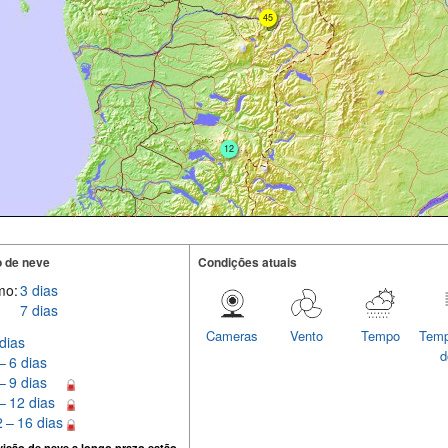
45
12
 de neve
Condições atuais
mo:
3 dias
7 dias
Cameras
Vento
Tempo
Temp
dias
d
– 6 dias
– 9 dias
– 12 dias
 – 16 dias
isão de neve a longo prazo estão