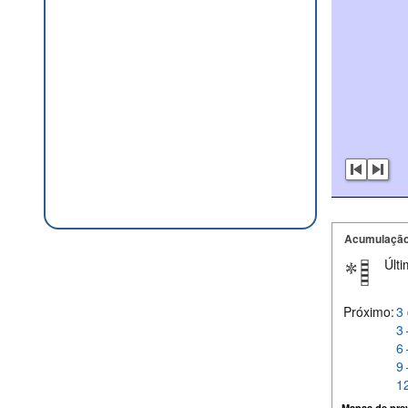
Acumulação
Últi
Próximo:
3 
3 
6 
9 
12
Mapas de prev