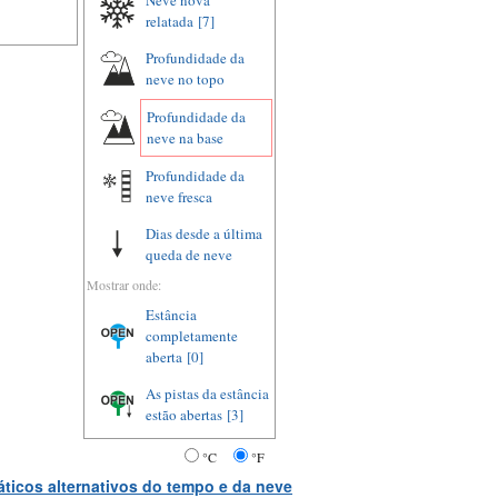
Neve nova
relatada
[7]
Profundidade da
neve no topo
Profundidade da
neve na base
Profundidade da
neve fresca
Dias desde a última
queda de neve
Mostrar onde:
Estância
completamente
aberta
[0]
As pistas da estância
estão abertas
[3]
°C
°F
ticos alternativos do tempo e da neve