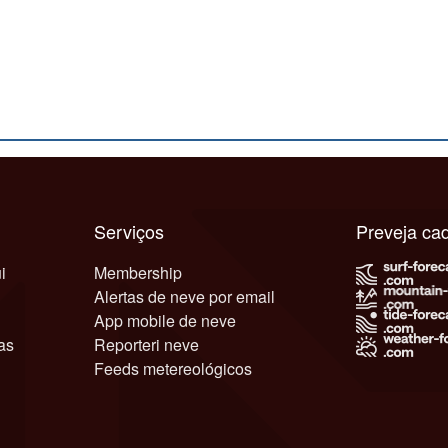
Serviços
Preveja c
i
Membership
Alertas de neve por email
App mobile de neve
as
Reporteri neve
Feeds metereológicos