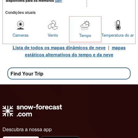
disponiveis para os membros
Sair!
Condições atuais
Cameras
Vento
Temperatura do ar
Tempo
Lista de todos os mapas dinâmicos de neve
|
mapas
estáticos alternativos do tempo e da neve
Find Your Trip
Descubra a nossa app