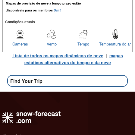
Mapas de previsão de neve a longo prazo estão
disponiveis para os membros
Sair!
Condições atuais
Cameras
Vento
Tempo
Temperatura do ar
Lista de todos os mapas dinâmicos de neve
|
mapas
estáticos alternativos do tempo e da neve
Find Your Trip