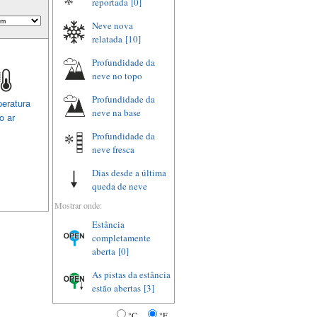
reportada
[0]
Neve nova
relatada
[10]
Profundidade da
neve no topo
Profundidade da
eratura
neve na base
o ar
Profundidade da
neve fresca
Dias desde a última
queda de neve
Mostrar onde:
Estância
completamente
aberta
[0]
As pistas da estância
estão abertas
[3]
°C
°F