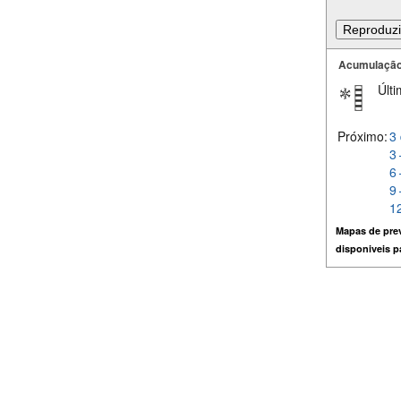
Acumulação
Últi
Próximo:
3 
3 
6 
9 
12
Mapas de prev
disponiveis 