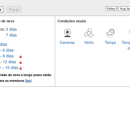
 de neve
Condições atuais
mo:
3 dias
7 dias
Cameras
Vento
Tempo
Temp
dias
d
– 6 dias
– 9 dias
– 12 dias
 – 16 dias
isão de neve a longo prazo estão
para os membros
Sair!