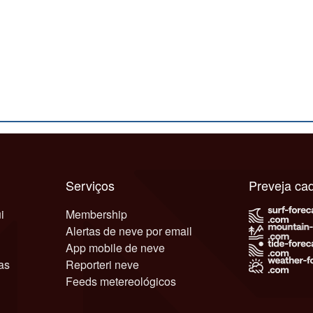
Serviços
Preveja c
i
Membership
Alertas de neve por email
App mobile de neve
as
Reporteri neve
Feeds metereológicos