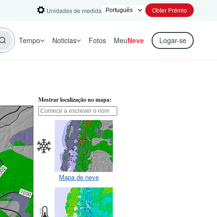
Obter Prémio
Unidades de medida
Tempo
Noticias
Fotos
Meu
Neve
Logar-se
Mostrar localização no mapa:
Mapa de neve