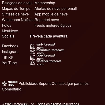
Estações de esqui
Membership
Mapas do Tempo
Alertas de neve por email
Síntese de neve
App mobile de neve
Whiteroom Notícias
Reporteri neve
Fotos
Feeds metereológicos
MeuNeve
Sociais
Preveja cada aventura
Facebook
Instagram
TikTok
YouTube
Publicidade
Suporte
Contato
Ligar para nós
Comentário
© 2026 Meteo365 Ltd. Todos os direitos reservados
6