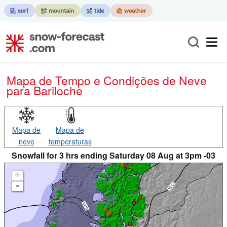
Mapa de Tempo e Condições de Neve
para Bariloche
Mapa de
Mapa de
neve
temperaturas
Snowfall for 3 hrs ending Saturday 08 Aug at 3pm -03
+
-