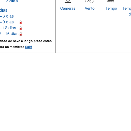
7 dias
Cameras
Vento
Tempo
Temp
dias
d
– 6 dias
– 9 dias
– 12 dias
 – 16 dias
isão de neve a longo prazo estão
para os membros
Sair!