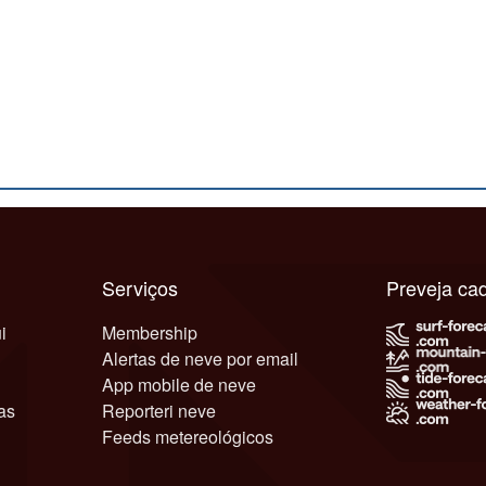
Serviços
Preveja c
i
Membership
Alertas de neve por email
App mobile de neve
as
Reporteri neve
Feeds metereológicos