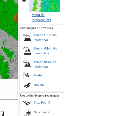
Mapa de
temperaturas
Mais mapas de previsões
Tempo (Topo do
teleférico)
Tempo (Meio da
montanha)
Tempo (Base do
teleférico)
Vento
Núvem
Condições de neve reportadas
Pista boa
[0]
Neve em Pó