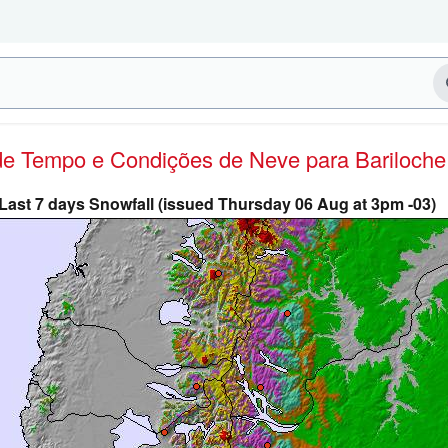
 de Tempo e Condições de Neve
para Bariloche
Last 7 days Snowfall (issued Thursday 06 Aug at 3pm -03)