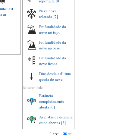
reportada
[0]
eratura
Neve nova
o ar
relatada
[7]
Profundidade da
neve no topo
Profundidade da
neve na base
Profundidade da
neve fresca
Dias desde a última
queda de neve
Mostrar onde:
Estância
completamente
aberta
[0]
As pistas da estância
estão abertas
[3]
°C
°F