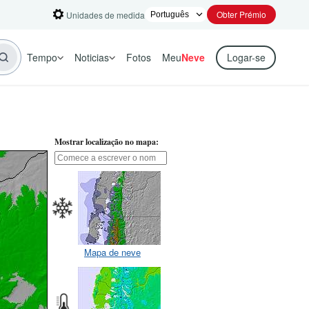
Obter Prémio
Unidades de medida
Tempo
Noticias
Fotos
Meu
Neve
Logar-se
Mostrar localização no mapa:
Mapa de neve