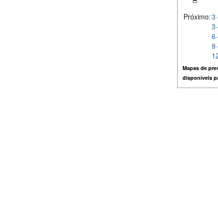
Próximo:
3 
3 
6 
9 
12
Mapas de prev
disponiveis 