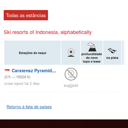
Todas as estâncias
Ski resorts of Indonesia, alphabetically
Estações de esqui
profundidade
F
de neve
na pista
topo e base
Carstensz Pyramid (Puncak Jaya)
(
3
ft
—
16024
ft
)
snow report há 2 dias
suggest
Retorno à lista de países