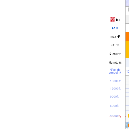
in
in
max
°
F
min
°
F
chill
°
F
Humid.
%
Nível de
1
congel.
ft
15000ft
12000ft
9000ft
6000ft
3000ft