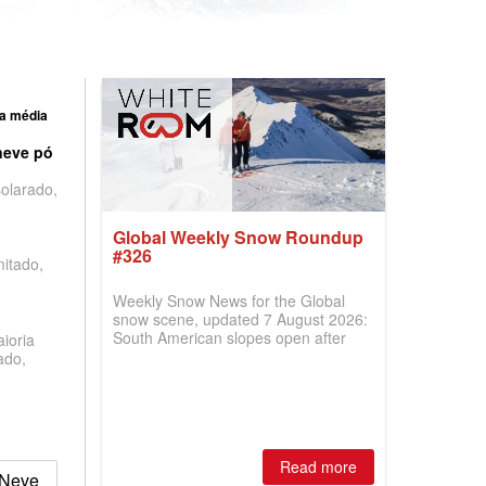
a média
neve pó
olarado,
Global Weekly Snow Roundup
#326
mitado,
Weekly Snow News for the Global
snow scene, updated 7 August 2026:
South American slopes open after
ioria
huge snowfalls, New Zealand posts
ado,
best conditions of season so far,
Australian areas open most terrain of
2026, northern hemisphere down to
two outdoor areas still open.
Read more
 Neve