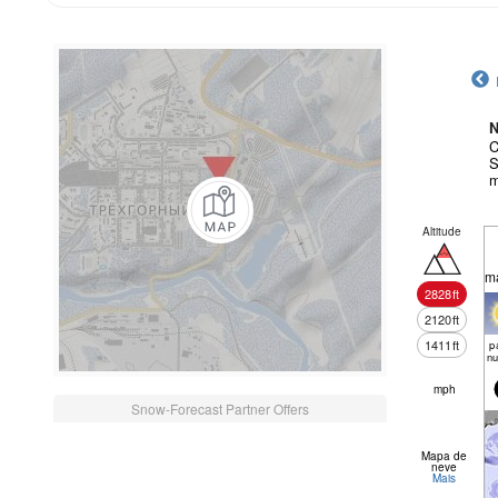
N
C
S
m
Altitude
m
2828
ft
2120
ft
1411
ft
pa
nu
mph
Snow-Forecast Partner Offers
Mapa de
neve
Mais