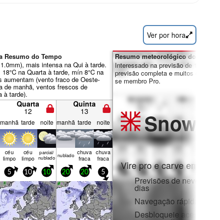
Ver por hora
kha Resumo do Tempo
Resumo meteorológico dos dias 7
11.0mm), mais intensa na Qui à tarde.
Interessado na previsão de 16 dias?
 18°C na Quarta à tarde, mín 8°C na
previsão completa e muitos outros re
os aumentam (vento fraco de Oeste-
se membro Pro.
a de manhã, ventos frescos de
 à tarde).
Quarta
Quinta
12
13
Snow
Pr
manhã
tarde
noite
manhã
tarde
noite
céu
céu
chuva
chuva
parcial/
nubl­ado
limpo
limpo
nublado
fraca
fraca
Vire pro e carve em:
5
10
10
20
20
5
Previsões de neve horár
dias
Navegação rápida sem 
Desbloqueie acesso com