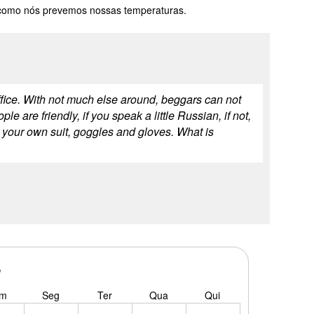
 como nós prevemos nossas temperaturas.
 suffice. With not much else around, beggars can not
e are friendly, if you speak a little Russian, if not,
g your own suit, goggles and gloves. What is