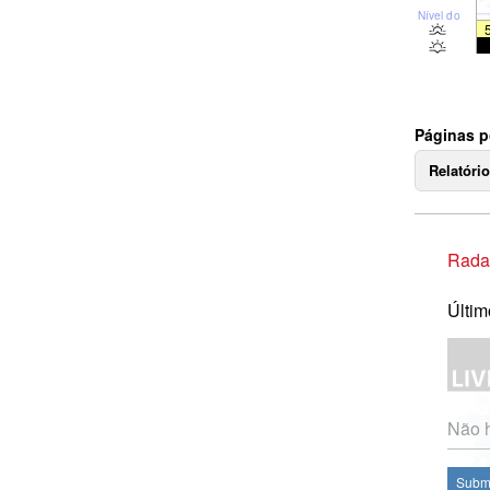
Nível do mar
Páginas p
Relatóri
Rada
Últim
Não h
Subme