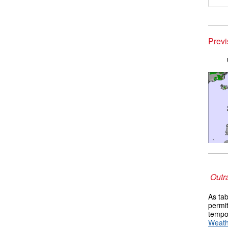
Prev
Outr
As ta
permi
tempo
Weat