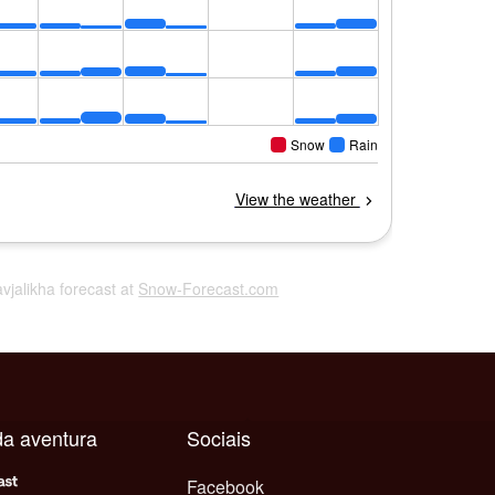
avjalikha forecast at
Snow-Forecast.com
da aventura
Sociais
Facebook