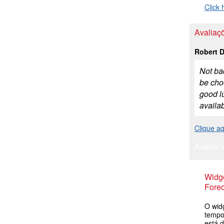
Click 
Avaliaçõ
Robert 
Not bad
be choo
good lu
availab
Clique aq
Avaliar 
Widge
Forec
O wid
tempo
está d