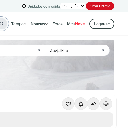
Obter Prémio
Unidades de medida
Tempo
Noticias
Fotos
Meu
Neve
Logar-se