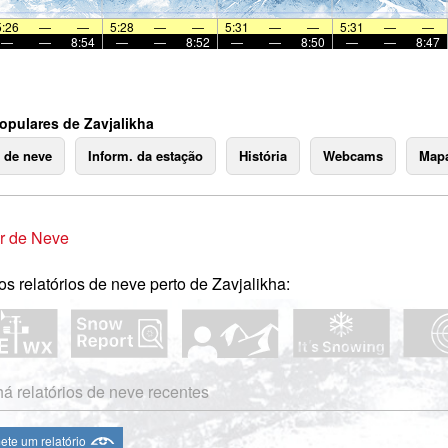
5:26
—
—
5:28
—
—
5:31
—
—
5:31
—
—
—
—
8:54
—
—
8:52
—
—
8:50
—
—
8:47
opulares de Zavjalikha
o de neve
Inform. da estação
História
Webcams
Mapa
r de Neve
os relatórios de neve perto de Zavjalikha:
á relatórios de neve recentes
te um relatório