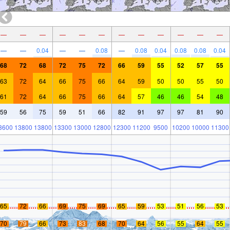
—
—
—
—
—
—
—
—
—
—
—
—
—
—
0.04
—
—
0.08
—
0.08
0.04
0.08
0.08
0.04
68
72
68
72
75
72
66
59
55
52
57
55
63
72
64
66
75
66
64
59
50
50
55
50
61
72
64
66
75
66
64
57
46
46
54
48
59
56
75
59
51
66
82
91
97
97
81
90
3600
13800
13800
13300
13000
12800
12300
11200
9500
10200
10000
11300
65
72
66
69
75
69
65
59
53
51
56
53
70
79
66
73
83
68
70
64
56
55
64
55