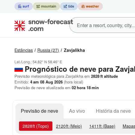
Estâncias
Russia
(27)
Zavjalikha
Lat./Long.:
54.82° N
58.46° E
Prognóstico de neve para Zavja
Previsão meteorológica para Zavjalikha em
2828
ft
altitude
Emitido:
4 am 08 Aug 2026
(hora local)
Previsão de neve atualizada em
02
hora
18
min
Previsão de neve
Ao vivo
História da neve
2828
ft
(Topo)
2120
ft
(Meio)
1411
ft
(Base)
Mapas