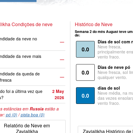
likha Condições de neve
Histórico de Neve
Semana 2 do mês August teve um
de:
ndidade da neve no
—
Dias de sol com 
Neve fresca,
0.0
principalmente ens
ndidade da neve mais
vento fraco.
—
Dias de neve pó
0.0
Neve fresca, sol li
undidade da queda de
—
qualquer vento.
fresca
dias de sol
o foi a última vez que
2 May
Neve média, na ma
0.0
u?
2026
das vezes ensolar
vento fraco.
s estâncias em
Russia
estão a
tar:
pó (0)
/
pista boa (0)
Relatório de Neve em
Zavjalikha
Zavjalikha Histórico de