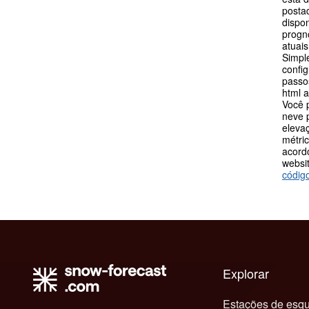
postad
dispo
progn
atuais
Simpl
config
passos
html 
Você 
neve p
eleva
métric
acord
websit
códig
Explorar
Estações de esqu