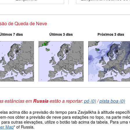
isão de Queda de Neve
Últimos 7 dias
Últimos 3 dias
Próximos 3 dias
as estâncias em
Russia
estão a reportar:
pó (0)
/
pista boa (0)
belas acima dão a previsão do tempo para Zavjalikha à altitude especí
tem-nos obter a previsão de neve para estações no topo, na parte médi
 para outras elevações, utilize o botão tab acima da tabela. Para um
her Map
" of Russia.