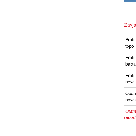
Zavja
Profu
topo
Profu
baixa
Prof
neve 
Quand
nevo
Outra
repor