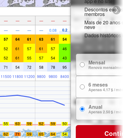
app e no site
Descontos exclusivos p
membros
—
—
—
—
—
—
Mais de 20 anos de hist
neve
0.2
—
—
—
—
0.08
Dados históricos de nev
57
64
61
63
61
54
52
61
57
61
57
46
52
61
55
57
54
43
Mensal
71
54
72
58
78
95
Renova mensalmente
11500
11800
11200
9800
9800
8400
6 meses
Apenas 4.17 $ / mês
Anual
Apenas 2.50 $ / mês
55
63
59
62
59
50
Continuar
62
71
59
65
64
54