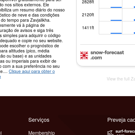
o nos sítios externos. Ele
nibiliza um resumo diário do nosso
óstico de neve e das condições
 do tempo para Zavjalikha.
esmente vá à página de
uração de avisos e siga três
 simples para adquirir o código
adequado e copie no seu website.
pode escolher o prognóstico de
ara altitudes (pico, média
ção ou base) e as unidades
as ou imperiais para exibir de
o com a sua preferência no seu
e....
Clique aqui para obter o
o
View the full Z
Serviços
Preveja ca
i
Membership