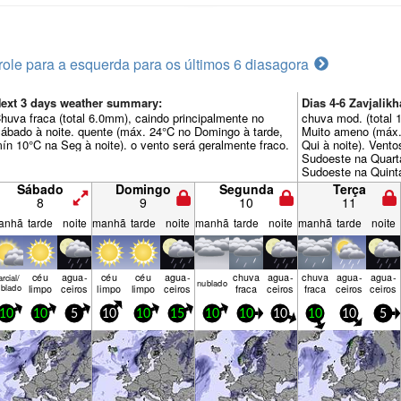
role para a esquerda para os últimos 6 dias
agora
ext 3 days weather summary:
Dias 4-6 Zavjali
huva fraca (total 6.0mm), caindo principalmente no
chuva mod. (total 
ábado à noite. quente (máx. 24°C no Domingo à tarde,
Muito ameno (máx.
ín 10°C na Seg à noite). o vento será geralmente fraco.
Qui à noite). Vent
Sudoeste na Quart
Sudoeste na Quinta
Sábado
Domingo
Segunda
Terça
8
9
10
11
anhã
tarde
noite
manhã
tarde
noite
manhã
tarde
noite
manhã
tarde
noite
céu
agua­
céu
céu
agua­
chuva
agua­
chuva
agua­
agua­
rcial/
nubl­ado
blado
limpo
ceiros
limpo
limpo
ceiros
fraca
ceiros
fraca
ceiros
ceiros
10
10
5
10
10
15
10
10
10
10
10
5