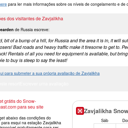
here
para ler mais informações sobre os níveis de congelamento e de
es dos visitantes de Zavjalikha
Dearden
de Russia escreve:
, bit of a bump of a hill, for Russia and the area it is in, it will
sers! Bad roads and heavy traffic make it tiresome to get to. Peopl
ck! Rentals of all you need for equipment is available, but brin
le to buy is steep to say the least!
ui para submeter a sua própria avaliação de Zavjalikha
este resort
Escrever uma avaliação
t grátis do Snow-
ast.com para seu site
get abaixo das condições do
 para esqui na estação Zavjalikha
isponível gratuitamente para ser