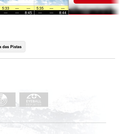
5:33
—
—
5:35
—
—
—
—
8:45
—
—
8:44
 das Pistas