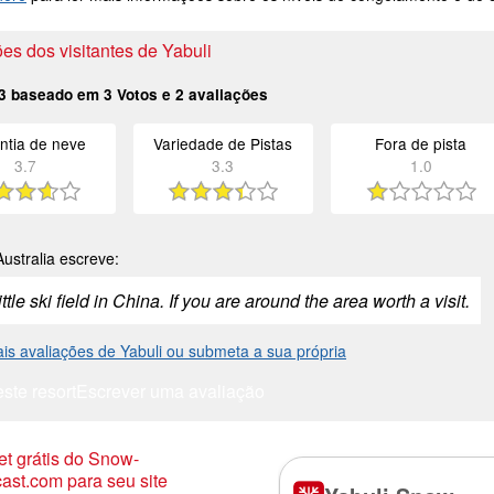
es dos visitantes de Yabuli
3
baseado em
3
Votos e
2
avaliações
ntia de neve
Variedade de Pistas
Fora de pista
3.7
3.3
1.0
ustralia escreve:
ittle ski field in China. If you are around the area worth a visit.
is avaliações de Yabuli ou submeta a sua própria
este resort
Escrever uma avaliação
t grátis do Snow-
ast.com para seu site