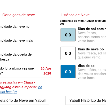
i Condições de neve
Histórico de Neve
Semana 2 do mês August teve um
de:
ndidade da neve no
—
Dias de sol com 
Neve fresca,
0.0
principalmente ens
ndidade da neve mais
vento fraco.
—
Dias de neve pó
0.0
Neve fresca, sol li
undidade da queda de
—
qualquer vento.
fresca
dias de sol
o foi a última vez que
20 Apr
Neve média, na ma
0.0
u?
2026
das vezes ensolar
vento fraco.
s estâncias em
China -
ngjiang
estão a reportar:
pó
ista boa (0)
elatório de Neve em Yabuli
Yabuli Histórico de N