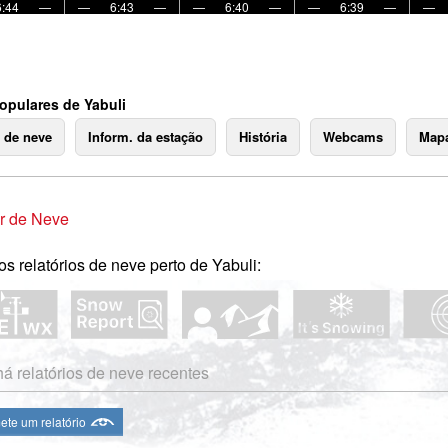
6:44
—
—
6:43
—
—
6:40
—
—
6:39
—
—
opulares de Yabuli
o de neve
Inform. da estação
História
Webcams
Mapa
r de Neve
os relatórios de neve perto de Yabuli:
á relatórios de neve recentes
te um relatório