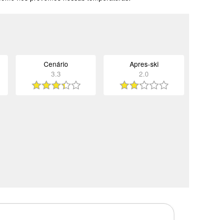
Cenário
Apres-ski
3.3
2.0