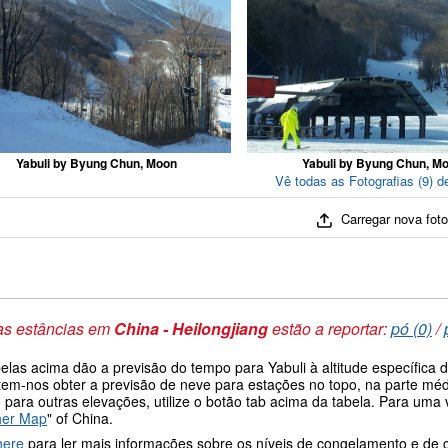
Yabuli by Byung Chun, Moon
Yabuli by Byung Chun, M
Vê todas as Fotografias (9) d
Carregar nova fot
as estâncias em
China - Heilongjiang
estão a reportar:
pó (0)
/
belas acima dão a previsão do tempo para Yabuli à altitude específica
tem-nos obter a previsão de neve para estações no topo, na parte médi
 para outras elevações, utilize o botão tab acima da tabela. Para um
her Map
" of China.
here
para ler mais informações sobre os níveis de congelamento e de