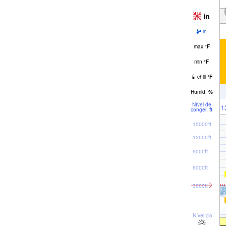
in
in
max
°
F
min
°
F
chill
°
F
Humid.
%
Nível de
1
congel.
ft
15000ft
12000ft
9000ft
6000ft
3000ft
Nível do mar