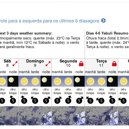
role para a esquerda para os últimos 6 dias
agora
ext 3 days weather summary:
Dias 4-6 Yabuli Resum
rincipalmente seco. quente (máx. 23°C na Terça
Chuva fraca (total 2.0mm)
e manhã, mín 12°C no Sábado à noite). o vento
à tarde. quente (máx. 24
erá geralmente fraco.
Terça à noite). o vento s
Sáb
Domingo
Segunda
Terça
8
9
10
11
arde
noite
manhã
tarde
noite
manhã
tarde
noite
manhã
tarde
noite
manhã
céu
céu
céu
céu
céu
céu
céu
céu
céu
céu
céu
céu
impo
limpo
limpo
limpo
limpo
limpo
limpo
limpo
limpo
limpo
limpo
limpo
5
5
5
5
5
5
5
5
5
5
5
5