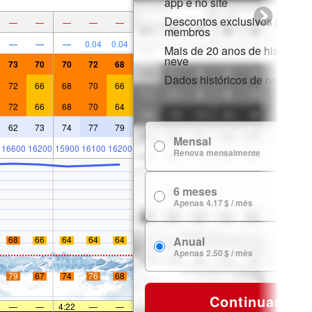
app e no site
Descontos exclusivos para
—
—
—
—
—
membros
—
—
—
0.04
0.04
Mais de 20 anos de histórico 
neve
73
70
70
72
68
Dados históricos de neve
72
66
68
70
66
72
66
68
70
64
62
73
74
77
79
Mensal
7
16600
16200
15900
16100
16200
Renova mensalmente
6 meses
24
Apenas 4.17 $ / mês
Anual
68
66
64
64
64
29
Apenas 2.50 $ / mês
79
67
74
76
68
Continuar
—
—
4:22
—
—