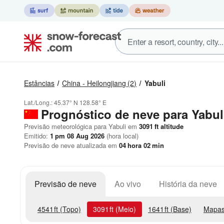
Estâncias
China - Heilongjiang
(2)
Yabuli
Lat./Long.:
45.37° N
128.58° E
Prognóstico de neve para Yabul
Previsão meteorológica para Yabuli em
3091
ft
altitude
Emitido:
1 pm 08 Aug 2026
(hora local)
Previsão de neve atualizada em
04
hora
01
min
Previsão de neve
Ao vivo
História da neve
4541
ft
(Topo)
3091
ft
(Meio)
1641
ft
(Base)
Mapas