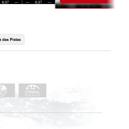
6:37
—
—
6:37
—
 das Pistas