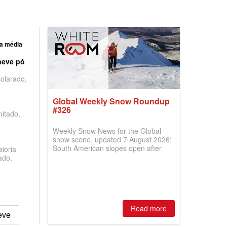
a média
neve pó
olarado,
Global Weekly Snow Roundup
#326
mitado,
Weekly Snow News for the Global
snow scene, updated 7 August 2026:
South American slopes open after
ioria
huge snowfalls, New Zealand posts
ado,
best conditions of season so far,
Australian areas open most terrain of
2026, northern hemisphere down to
two outdoor areas still open.
Read more
eve