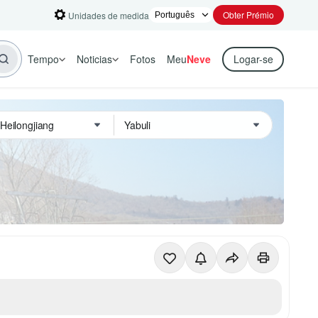
Obter Prémio
Unidades de medida
Tempo
Noticias
Fotos
Meu
Neve
Logar-se