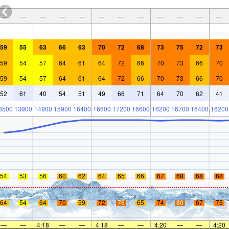
—
—
—
—
—
—
—
—
—
—
—
—
—
—
—
—
—
—
—
—
—
—
—
—
59
55
63
66
63
70
72
68
73
75
72
73
59
54
57
64
61
64
72
66
70
73
66
70
59
54
57
64
61
64
72
66
70
73
66
70
52
61
40
54
51
49
66
71
64
70
62
41
3500
13900
14900
15900
16400
16600
17200
16600
16200
16700
16400
16200
54
53
56
60
62
64
65
66
67
68
68
68
64
54
64
70
59
72
76
65
74
80
67
75
—
—
4:18
—
—
4:18
—
—
4:20
—
—
4:20