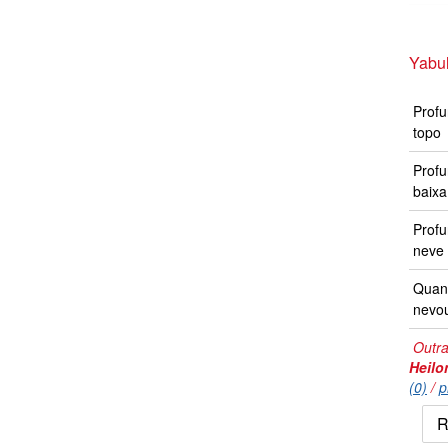
Yabul
Profu
topo
Profu
baixa
Prof
neve 
Quand
nevo
Outra
Heilo
(0)
/
p
R