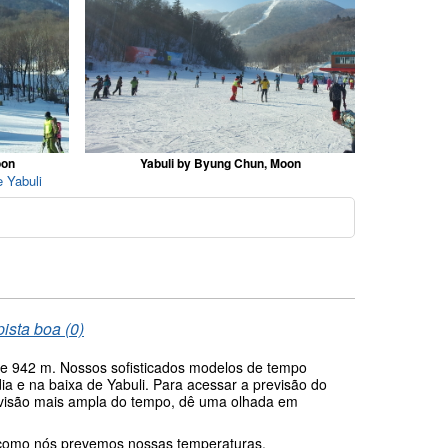
oon
Yabuli by Byung Chun, Moon
e Yabuli
o
pista boa (0)
 de 942 m. Nossos sofisticados modelos de tempo
a e na baixa de Yabuli. Para acessar a previsão do
a visão mais ampla do tempo, dê uma olhada em
 como nós prevemos nossas temperaturas.