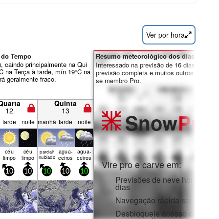
Ver por hora
o do Tempo
Resumo meteorológico dos dias 7-16:
, caindo principalmente na Qui
Interessado na previsão de 16 dias? Desbl
°C na Terça à tarde, mín 19°C na
previsão completa e muitos outros recursos
erá geralmente fraco.
se membro Pro.
Quarta
Quinta
12
13
Snow
Pro
tarde
noite
manhã
tarde
noite
céu
céu
agua­
agua­
parcial/
limpo
limpo
nublado
ceiros
ceiros
Vire pro e carve em:
10
10
10
10
10
Previsões de neve horárias e
dias
Navegação rápida sem anúnc
Desbloqueie acesso complet