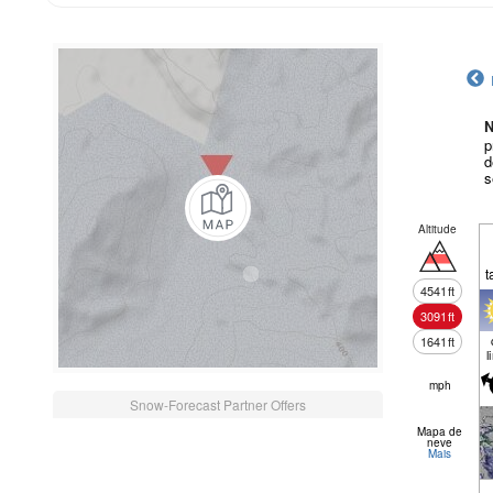
N
p
d
s
Altitude
t
4541
ft
3091
ft
1641
ft
l
mph
Snow-Forecast Partner Offers
Mapa de
neve
Mais