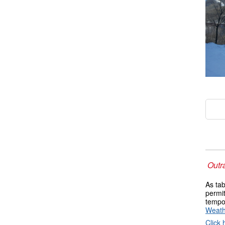
Outr
As ta
permi
tempo
Weat
Click 