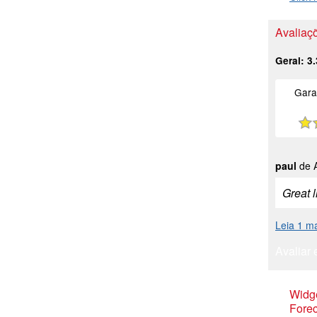
Avaliaçõ
Geral:
3.
Gara
paul
de A
Great l
Leia 1 ma
Avaliar 
Widge
Forec