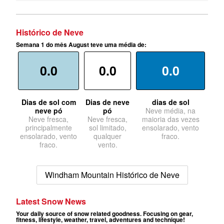
Histórico de Neve
Semana 1 do mês August teve uma média de:
0.0
0.0
0.0
Dias de sol com
Dias de neve
dias de sol
neve pó
pó
Neve média, na
Neve fresca,
Neve fresca,
maioria das vezes
principalmente
sol limitado,
ensolarado, vento
ensolarado, vento
qualquer
fraco.
fraco.
vento.
Windham Mountain Histórico de Neve