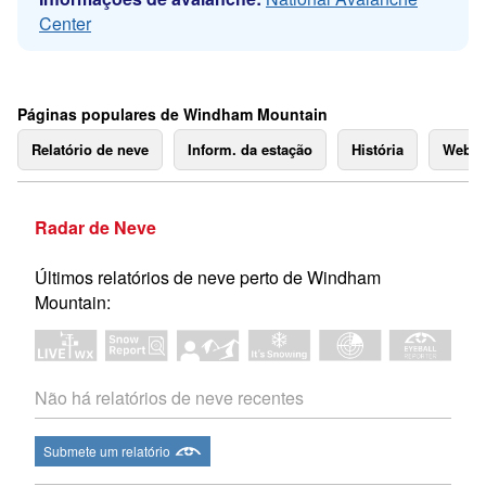
Center
Páginas populares de Windham Mountain
Relatório de neve
Inform. da estação
História
Webc
Radar de Neve
Últimos relatórios de neve perto de Windham
Mountain:
Não há relatórios de neve recentes
Submete um relatório