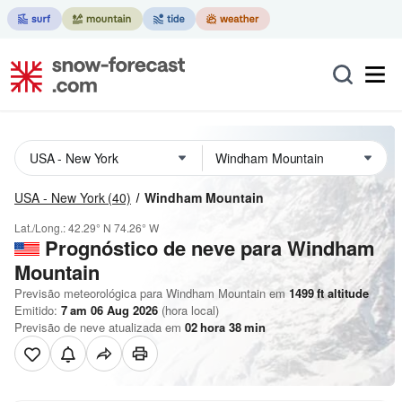
USA - New York
(40)
Windham Mountain
Lat./Long.:
42.29° N
74.26° W
Prognóstico de neve para Windham
Mountain
Previsão meteorológica para Windham Mountain em
1499
ft
altitude
Emitido:
7 am 06 Aug 2026
(hora local)
Previsão de neve atualizada em
02
hora
38
min