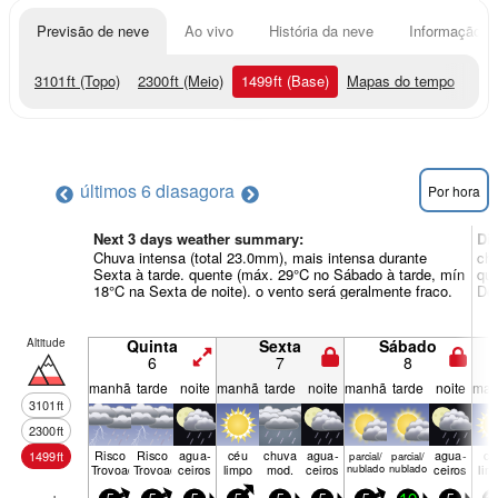
Previsão de neve
Ao vivo
História da neve
Informação do
3101
ft
(Topo)
2300
ft
(Meio)
1499
ft
(Base)
Mapas do tempo
últimos 6 dias
agora
Por hora
Next 3 days weather summary:
Di
Chuva intensa (total 23.0mm), mais intensa durante
chu
Sexta à tarde. quente (máx. 29°C no Sábado à tarde, mín
que
18°C na Sexta de noite). o vento será geralmente fraco.
Dom
Altitude
Quinta
Sexta
Sábado
6
7
8
manhã
tarde
noite
manhã
tarde
noite
manhã
tarde
noite
man
3101
ft
2300
ft
Risco
Risco
agua­
céu
chuva
agua­
agua­
cé
1499
ft
parcial/
parcial/
Trovoada
Trovoada
ceiros
limpo
mod.
ceiros
nublado
nublado
ceiros
lim