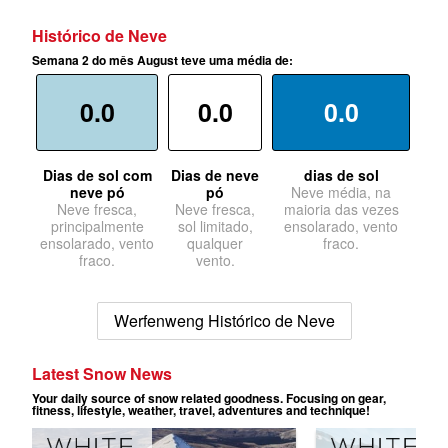
Histórico de Neve
Semana 2 do mês August teve uma média de:
0.0
0.0
0.0
Dias de sol com
Dias de neve
dias de sol
neve pó
pó
Neve média, na
Neve fresca,
Neve fresca,
maioria das vezes
principalmente
sol limitado,
ensolarado, vento
ensolarado, vento
qualquer
fraco.
fraco.
vento.
Werfenweng Histórico de Neve