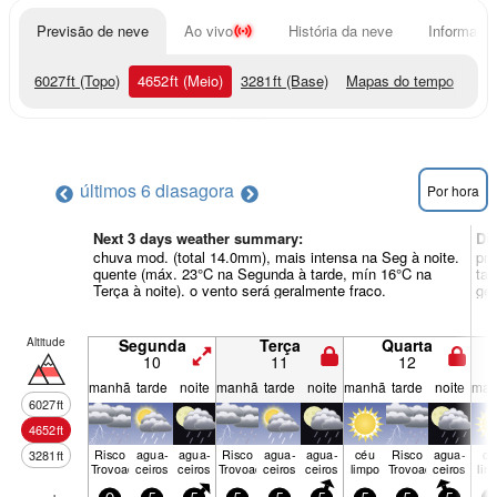
Previsão de neve
Ao vivo
História da neve
Informação
6027
ft
(Topo)
4652
ft
(Meio)
3281
ft
(Base)
Mapas do tempo
últimos 6 dias
agora
Por hora
Next 3 days weather summary:
Di
chuva mod. (total 14.0mm), mais intensa na Seg à noite.
pri
quente (máx. 23°C na Segunda à tarde, mín 16°C na
tar
Terça à noite). o vento será geralmente fraco.
ger
Altitude
Segunda
Terça
Quarta
10
11
12
manhã
tarde
noite
manhã
tarde
noite
manhã
tarde
noite
man
6027
ft
4652
ft
Risco
agua­
agua­
Risco
agua­
agua­
céu
Risco
agua­
cé
3281
ft
Trovoada
ceiros
ceiros
Trovoada
ceiros
ceiros
limpo
Trovoada
ceiros
lim