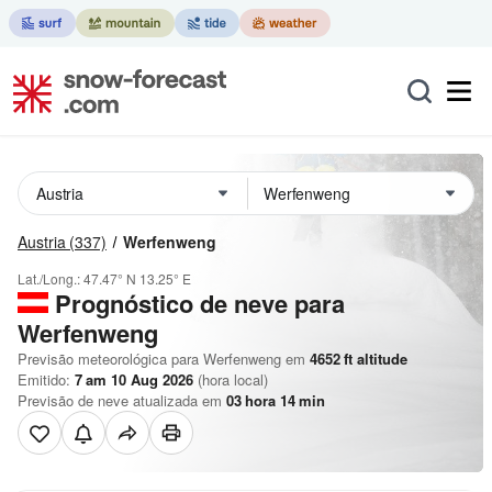
Austria
(337)
Werfenweng
Lat./Long.:
47.47° N
13.25° E
Prognóstico de neve para
Werfenweng
Previsão meteorológica para Werfenweng em
4652
ft
altitude
Emitido:
7 am 10 Aug 2026
(hora local)
Previsão de neve atualizada em
03
hora
14
min