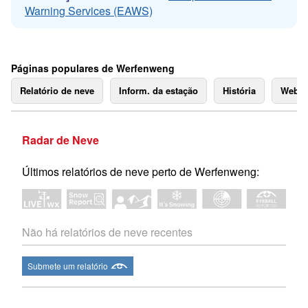
Warning Services (EAWS)
Páginas populares de Werfenweng
Relatório de neve
Inform. da estação
História
Webc
Radar de Neve
Últimos relatórios de neve perto de Werfenweng:
Não há relatórios de neve recentes
Submete um relatório