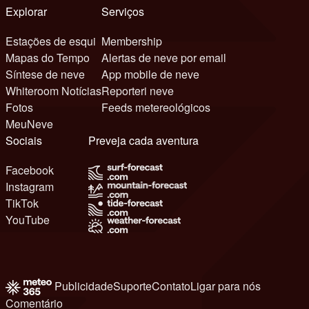
Explorar
Serviços
Estações de esqui
Membership
Mapas do Tempo
Alertas de neve por email
Síntese de neve
App mobile de neve
Whiteroom Notícias
Reporteri neve
Fotos
Feeds metereológicos
MeuNeve
Sociais
Preveja cada aventura
Facebook
Instagram
TikTok
YouTube
Publicidade
Suporte
Contato
Ligar para nós
Comentário