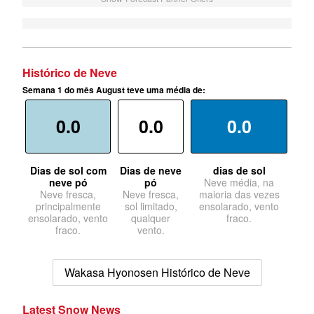
Histórico de Neve
Semana 1 do mês August teve uma média de:
0.0
0.0
0.0
Dias de sol com
Dias de neve
dias de sol
neve pó
pó
Neve média, na
Neve fresca,
Neve fresca,
maioria das vezes
principalmente
sol limitado,
ensolarado, vento
ensolarado, vento
qualquer
fraco.
fraco.
vento.
Wakasa Hyonosen Histórico de Neve