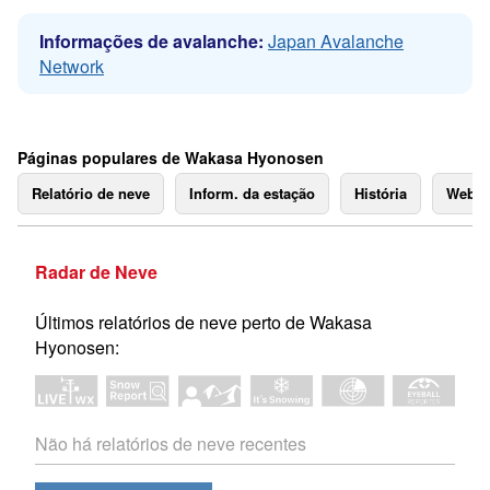
Informações de avalanche:
Japan Avalanche
Network
Páginas populares de Wakasa Hyonosen
Relatório de neve
Inform. da estação
História
Webc
Radar de Neve
Últimos relatórios de neve perto de Wakasa
Hyonosen:
Não há relatórios de neve recentes