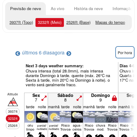
Previsão de neve
Ao vivo
História da neve
Informação do
3937
ft
(Topo)
3232
ft
(Meio)
2526
ft
(Base)
Mapas do tempo
últimos 6 dias
agora
Por hora
Next 3 days weather summary:
Dias 4-
Chuva intensa (total 28.0mm), mais intensa
Chuva int
durante Domingo à tarde. quente (máx. 26°C na
Quarta à 
Sexta à tarde, mín 20°C no Domingo à noite). o
17°C na S
vento será geralmente fraco.
Altitude
Sex
Sábado
Domingo
Seg
7
8
9
1
tarde
noite
manhã
tarde
noite
manhã
tarde
noite
manhã
tar
3937
ft
3232
ft
céu
Risco
agua­
Risco
chuva
Risco
Risco
Ris
2526
ft
parcial/
parcial/
limpo
nublado
nublado
Trovoada
ceiros
Trovoada
mod.
Trovoada
Trovoada
Tro