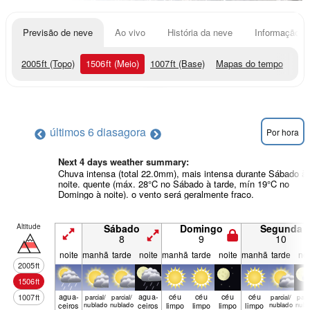
Previsão de neve
Ao vivo
História da neve
Informação do
2005
ft
(Topo)
1506
ft
(Meio)
1007
ft
(Base)
Mapas do tempo
últimos 6 dias
agora
Por hora
Next 4 days weather summary:
Chuva intensa (total 22.0mm), mais intensa durante Sábado à
noite. quente (máx. 28°C no Sábado à tarde, mín 19°C no
Domingo à noite). o vento será geralmente fraco.
Altitude
Sábado
Domingo
Segunda
8
9
10
noite
manhã
tarde
noite
manhã
tarde
noite
manhã
tarde
noi
2005
ft
1506
ft
agua­
agua­
céu
céu
céu
céu
1007
ft
parcial/
parcial/
parcial/
parci
ceiros
nublado
nublado
ceiros
limpo
limpo
limpo
limpo
nublado
nubl