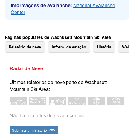
Informações de avalanche:
National Avalanche
Center
Páginas populares de Wachusett Mountain Ski Area
Relatório de neve
Inform. da estação
História
Webc
Radar de Neve
Últimos relatórios de neve perto de Wachusett
Mountain Ski Area:
Não há relatórios de neve recentes
Submete um relatório