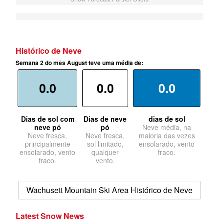
Histórico de Neve
Semana 2 do mês August teve uma média de:
0.0
0.0
0.0
Dias de sol com
Dias de neve
dias de sol
neve pó
pó
Neve média, na
Neve fresca,
Neve fresca,
maioria das vezes
principalmente
sol limitado,
ensolarado, vento
ensolarado, vento
qualquer
fraco.
fraco.
vento.
Wachusett Mountain Ski Area Histórico de Neve