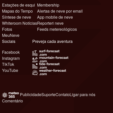
Estações de esqui
Membership
Mapas do Tempo
Alertas de neve por email
Síntese de neve
App mobile de neve
Whiteroom Notícias
Reporteri neve
Fotos
Feeds metereológicos
MeuNeve
Sociais
Preveja cada aventura
Facebook
Instagram
TikTok
YouTube
Publicidade
Suporte
Contato
Ligar para nós
Comentário