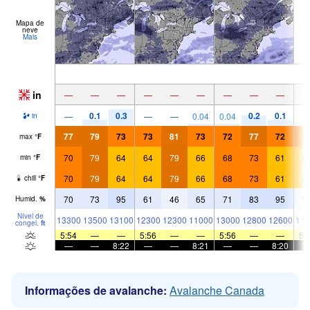
Mapa de
neve
Mais
in
—
—
—
—
—
—
—
—
—
0.1
0.3
0.2
0.1
—
—
—
0.04
0.04
in
77
79
73
73
81
73
72
77
72
7
max
°
F
70
79
64
64
79
66
68
73
61
6
min
°
F
70
79
64
64
79
66
68
73
61
6
chill
°
F
70
73
95
61
46
65
71
83
95
5
Humid.
%
Nível de
13300
13500
13100
12300
12300
11000
13000
12800
12600
113
congel.
ft
5:54
—
—
5:56
—
—
5:56
—
—
5:
—
—
8:22
—
—
8:21
—
—
8:20
Informações de avalanche:
Avalanche Canada