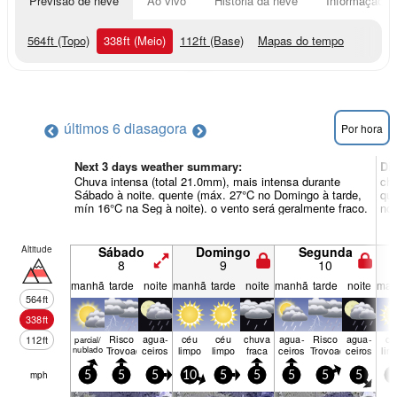
Previsão de neve
Ao vivo
História da neve
Informação do
564
ft
(Topo)
338
ft
(Meio)
112
ft
(Base)
Mapas do tempo
últimos 6 dias
agora
Por hora
Next 3 days weather summary:
Di
Chuva intensa (total 21.0mm), mais intensa durante
chu
Sábado à noite. quente (máx. 27°C no Domingo à tarde,
que
mín 16°C na Seg à noite). o vento será geralmente fraco.
noi
Altitude
Sábado
Domingo
Segunda
8
9
10
manhã
tarde
noite
manhã
tarde
noite
manhã
tarde
noite
man
564
ft
338
ft
Risco
agua­
céu
céu
chuva
agua­
Risco
agua­
cé
112
ft
parcial/
nublado
Trovoada
ceiros
limpo
limpo
fraca
ceiros
Trovoada
ceiros
lim
mph
5
5
5
10
5
5
5
5
5
5