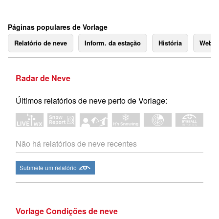
Páginas populares de Vorlage
Relatório de neve
Inform. da estação
História
Webc
Radar de Neve
Últimos relatórios de neve perto de Vorlage:
Não há relatórios de neve recentes
Submete um relatório
Vorlage Condições de neve