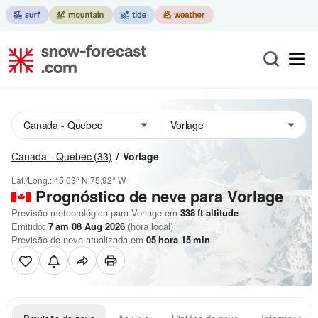
Canada - Quebec
(33)
Vorlage
Lat./Long.:
45.63° N
75.92° W
Prognóstico de neve para Vorlage
Previsão meteorológica para Vorlage em
338
ft
altitude
Emitido:
7 am 08 Aug 2026
(hora local)
Previsão de neve atualizada em
05
hora
15
min