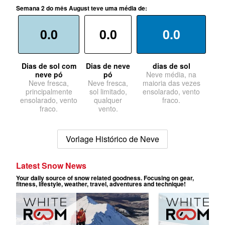
Semana 2 do mês August teve uma média de:
0.0
0.0
0.0
Dias de sol com
Dias de neve
dias de sol
neve pó
pó
Neve média, na
Neve fresca,
Neve fresca,
maioria das vezes
principalmente
sol limitado,
ensolarado, vento
ensolarado, vento
qualquer
fraco.
fraco.
vento.
Vorlage Histórico de Neve