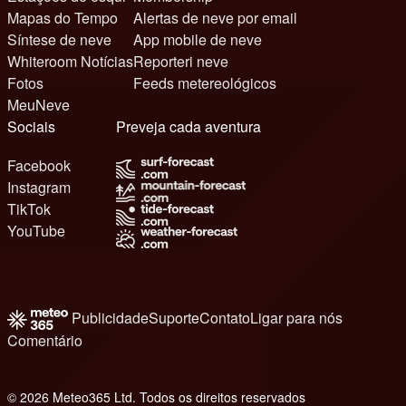
Mapas do Tempo
Alertas de neve por email
Síntese de neve
App mobile de neve
Whiteroom Notícias
Reporteri neve
Fotos
Feeds metereológicos
MeuNeve
Sociais
Preveja cada aventura
Facebook
Instagram
TikTok
YouTube
Publicidade
Suporte
Contato
Ligar para nós
Comentário
© 2026 Meteo365 Ltd. Todos os direitos reservados
8