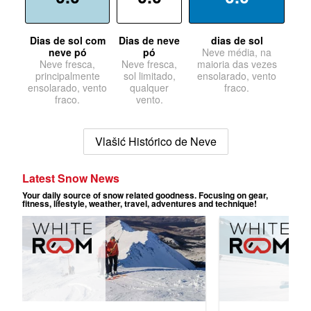
Dias de sol com
Dias de neve
dias de sol
neve pó
pó
Neve média, na
Neve fresca,
Neve fresca,
maioria das vezes
principalmente
sol limitado,
ensolarado, vento
ensolarado, vento
qualquer
fraco.
fraco.
vento.
Vlašić Histórico de Neve