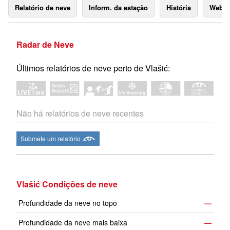
Relatório de neve
Inform. da estação
História
Webc
Radar de Neve
Últimos relatórios de neve perto de Vlašić:
Não há relatórios de neve recentes
Submete um relatório
Vlašić Condições de neve
Profundidade da neve no topo
—
Profundidade da neve mais baixa
—