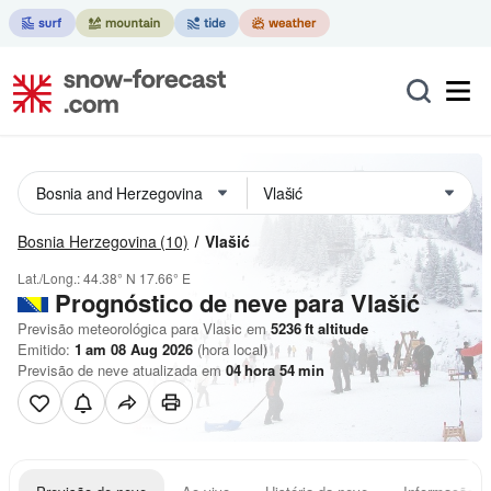
Bosnia Herzegovina
(10)
Vlašić
Lat./Long.:
44.38° N
17.66° E
Prognóstico de neve para Vlašić
Previsão meteorológica para Vlasic em
5236
ft
altitude
Emitido:
1 am 08 Aug 2026
(hora local)
Previsão de neve atualizada em
04
hora
54
min