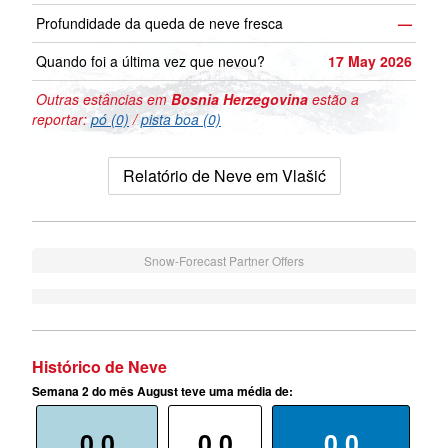
Profundidade da queda de neve fresca
—
Quando foi a última vez que nevou?
17 May 2026
Outras estâncias em
Bosnia Herzegovina
estão a
reportar:
pó (0)
/
pista boa (0)
Relatório de Neve em Vlašić
Snow-Forecast Partner Offers
Histórico de Neve
Semana 2 do mês August teve uma média de:
0.0
0.0
0.0