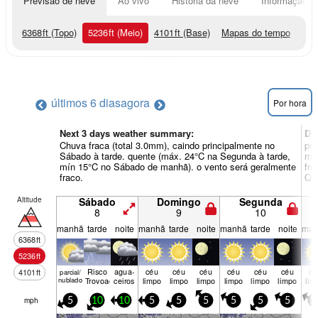
Previsão de neve
Ao vivo
História da neve
Informação do
6368
ft
(Topo)
5236
ft
(Meio)
4101
ft
(Base)
Mapas do tempo
últimos 6 dias
agora
Por hora
Next 3 days weather summary:
Di
Chuva fraca (total 3.0mm), caindo principalmente no
pri
Sábado à tarde. quente (máx. 24°C na Segunda à tarde,
mín
mín 15°C no Sábado de manhã). o vento será geralmente
fre
fraco.
Qui
Altitude
Sábado
Domingo
Segunda
8
9
10
manhã
tarde
noite
manhã
tarde
noite
manhã
tarde
noite
man
6368
ft
5236
ft
Risco
agua­
céu
céu
céu
céu
céu
céu
cé
4101
ft
parcial/
nublado
Trovoada
ceiros
limpo
limpo
limpo
limpo
limpo
limpo
lim
mph
5
10
10
5
5
5
5
5
5
1