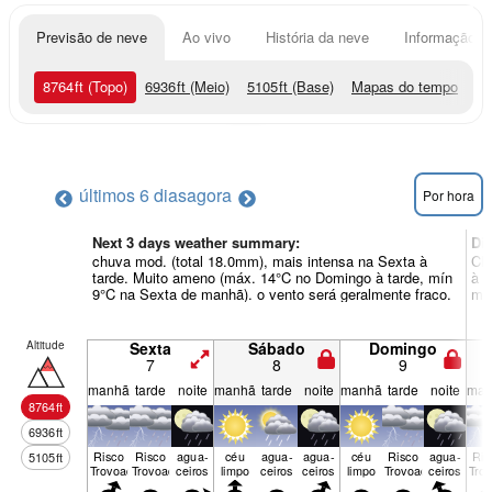
Previsão de neve
Ao vivo
História da neve
Informação do
8764
ft
(Topo)
6936
ft
(Meio)
5105
ft
(Base)
Mapas do tempo
últimos 6 dias
agora
Por hora
Next 3 days weather summary:
Di
chuva mod. (total 18.0mm), mais intensa na Sexta à
Chu
tarde. Muito ameno (máx. 14°C no Domingo à tarde, mín
à t
9°C na Sexta de manhã). o vento será geralmente fraco.
mín
Altitude
Sexta
Sábado
Domingo
7
8
9
manhã
tarde
noite
manhã
tarde
noite
manhã
tarde
noite
man
8764
ft
6936
ft
Risco
Risco
agua­
céu
agua­
agua­
céu
Risco
agua­
Ris
5105
ft
Trovoada
Trovoada
ceiros
limpo
ceiros
ceiros
limpo
Trovoada
ceiros
Tro