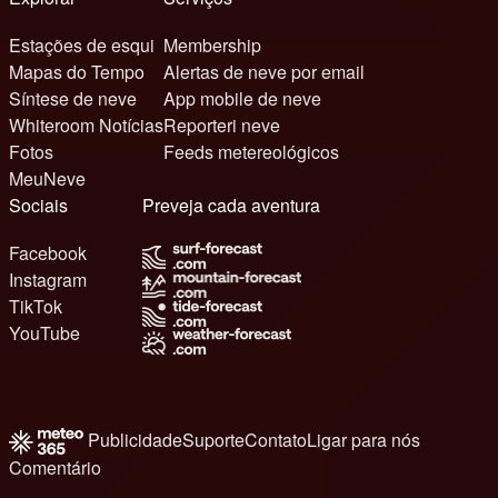
Estações de esqui
Membership
Mapas do Tempo
Alertas de neve por email
Síntese de neve
App mobile de neve
Whiteroom Notícias
Reporteri neve
Fotos
Feeds metereológicos
MeuNeve
Sociais
Preveja cada aventura
Facebook
Instagram
TikTok
YouTube
Publicidade
Suporte
Contato
Ligar para nós
Comentário