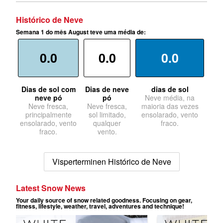
Histórico de Neve
Semana 1 do mês August teve uma média de:
0.0
0.0
0.0
Dias de sol com
Dias de neve
dias de sol
neve pó
pó
Neve média, na
Neve fresca,
Neve fresca,
maioria das vezes
principalmente
sol limitado,
ensolarado, vento
ensolarado, vento
qualquer
fraco.
fraco.
vento.
Visperterminen Histórico de Neve