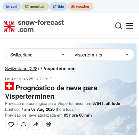
Switzerland
(228)
Visperterminen
Lat./Long.:
46.25° N
7.90° E
Prognóstico de neve para
Visperterminen
Previsão meteorológica para Visperterminen em
8764
ft
altitude
Emitido:
7 am 07 Aug 2026
(hora local)
Previsão de neve atualizada em
05
hora
00
min