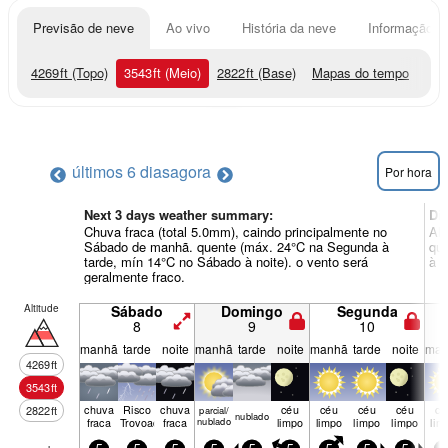
Previsão de neve
Ao vivo
História da neve
Informação do
4269
ft
(Topo)
3543
ft
(Meio)
2822
ft
(Base)
Mapas do tempo
últimos 6 dias
agora
Por hora
Next 3 days weather summary:
Di
Chuva fraca (total 5.0mm), caindo principalmente no
Alg
Sábado de manhã. quente (máx. 24°C na Segunda à
que
tarde, mín 14°C no Sábado à noite). o vento será
à n
geralmente fraco.
Altitude
Sábado
Domingo
Segunda
8
9
10
manhã
tarde
noite
manhã
tarde
noite
manhã
tarde
noite
man
4269
ft
3543
ft
chuva
Risco
chuva
céu
céu
céu
céu
cé
2822
ft
parcial/
nubl­ado
fraca
Trovoada
fraca
nublado
limpo
limpo
limpo
limpo
lim