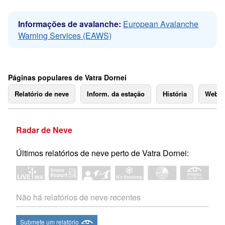
Informações de avalanche:
European Avalanche
Warning Services (EAWS)
Páginas populares de Vatra Dornei
Relatório de neve
Inform. da estação
História
Webc
Radar de Neve
Últimos relatórios de neve perto de Vatra Dornei:
Não há relatórios de neve recentes
Submete um relatório