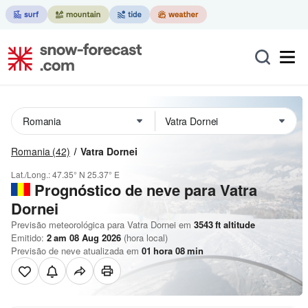
Romania
(42)
Vatra Dornei
Lat./Long.:
47.35° N
25.37° E
Prognóstico de neve para Vatra
Dornei
Previsão meteorológica para Vatra Dornei em
3543
ft
altitude
Emitido:
2 am 08 Aug 2026
(hora local)
Previsão de neve atualizada em
01
hora
08
min