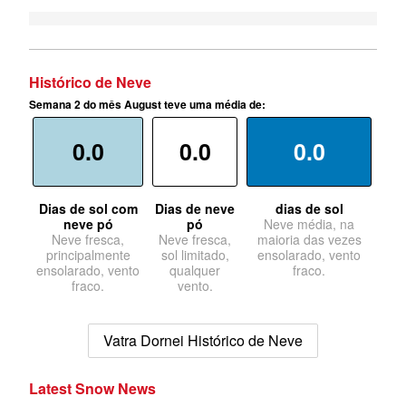
Histórico de Neve
Semana 2 do mês August teve uma média de:
0.0
0.0
0.0
Dias de sol com
Dias de neve
dias de sol
neve pó
pó
Neve média, na
Neve fresca,
Neve fresca,
maioria das vezes
principalmente
sol limitado,
ensolarado, vento
ensolarado, vento
qualquer
fraco.
fraco.
vento.
Vatra Dornei Histórico de Neve