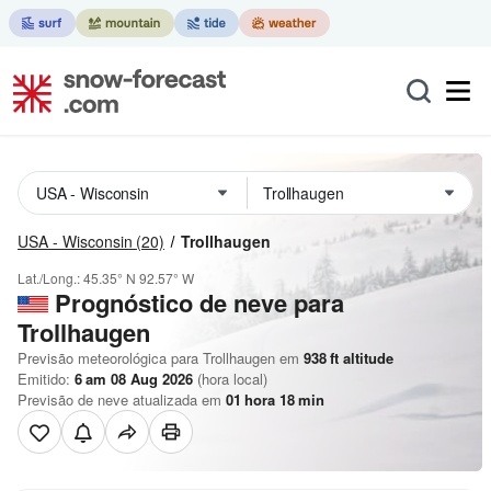
USA - Wisconsin
(20)
Trollhaugen
Lat./Long.:
45.35° N
92.57° W
Prognóstico de neve para
Trollhaugen
Previsão meteorológica para Trollhaugen em
938
ft
altitude
Emitido:
6 am 08 Aug 2026
(hora local)
Previsão de neve atualizada em
01
hora
18
min