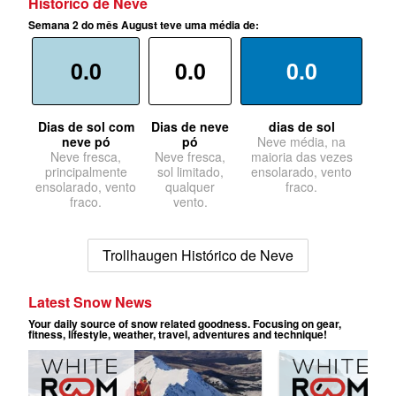
Histórico de Neve
Semana 2 do mês August teve uma média de:
0.0
0.0
0.0
Dias de sol com
Dias de neve
dias de sol
neve pó
pó
Neve média, na
Neve fresca,
Neve fresca,
maioria das vezes
principalmente
sol limitado,
ensolarado, vento
ensolarado, vento
qualquer
fraco.
fraco.
vento.
Trollhaugen Histórico de Neve