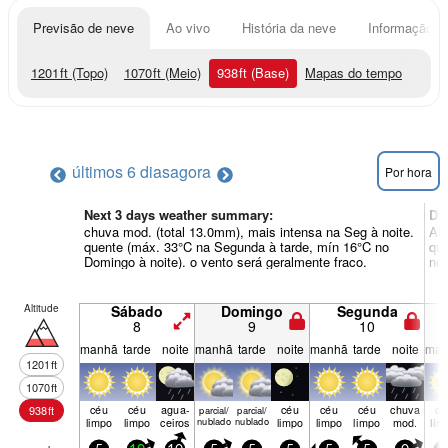
Previsão de neve
Ao vivo
História da neve
Informação do
1201
ft
(Topo)
1070
ft
(Meio)
938
ft
(Base)
Mapas do tempo
últimos 6 dias
agora
Por hora
Next 3 days weather summary:
Di
chuva mod. (total 13.0mm), mais intensa na Seg à noite.
Alg
quente (máx. 33°C na Segunda à tarde, mín 16°C no
que
Domingo à noite). o vento será geralmente fraco.
noi
Altitude
Sábado
Domingo
Segunda
8
9
10
manhã
tarde
noite
manhã
tarde
noite
manhã
tarde
noite
man
1201
ft
1070
ft
céu
céu
agua­
céu
céu
céu
chuva
cé
938
ft
parcial/
parcial/
limpo
limpo
ceiros
nublado
nublado
limpo
limpo
limpo
mod.
lim