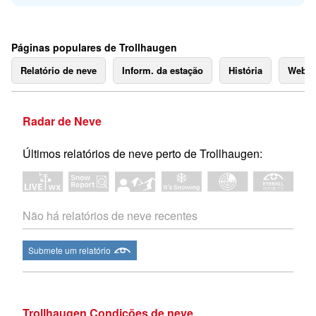
Páginas populares de Trollhaugen
Relatório de neve
Inform. da estação
História
Webc
Radar de Neve
Últimos relatórios de neve perto de Trollhaugen:
Não há relatórios de neve recentes
Submete um relatório
Trollhaugen Condições de neve