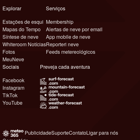
Explorar
Serviços
Estações de esqui
Membership
Mapas do Tempo
Alertas de neve por email
Síntese de neve
App mobile de neve
Whiteroom Notícias
Reporteri neve
Fotos
Feeds metereológicos
MeuNeve
Sociais
Preveja cada aventura
Facebook
Instagram
TikTok
YouTube
Publicidade
Suporte
Contato
Ligar para nós