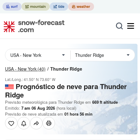
USA - New York
(40)
Thunder Ridge
Lat./Long.:
41.50° N
73.60° W
Prognóstico de neve para Thunder
Ridge
Previsão meteorológica para Thunder Ridge em
669
ft
altitude
Emitido:
7 am 06 Aug 2026
(hora local)
Previsão de neve atualizada em
01
hora
56
min