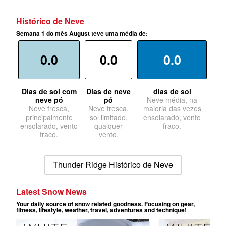
Histórico de Neve
Semana 1 do mês August teve uma média de:
0.0
0.0
0.0
Dias de sol com
Dias de neve
dias de sol
neve pó
pó
Neve média, na
Neve fresca,
Neve fresca,
maioria das vezes
principalmente
sol limitado,
ensolarado, vento
ensolarado, vento
qualquer
fraco.
fraco.
vento.
Thunder Ridge Histórico de Neve