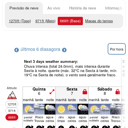
Previsão de neve
Ao vivo
História da neve
Informação do
1270
ft
(Topo)
971
ft
(Meio)
669
ft
(Base)
Mapas do tempo
últimos 6 dias
agora
Por hora
Next 3 days weather summary:
Di
Chuva intensa (total 24.0mm), mais intensa durante
chu
Sexta à noite. quente (máx. 32°C na Sexta à tarde, mín
que
19°C na Sexta de noite). o vento será geralmente fraco.
Dom
Altitude
Quinta
Sexta
Sábado
6
7
8
manhã
tarde
noite
manhã
tarde
noite
manhã
tarde
noite
man
1270
ft
971
ft
Risco
agua­
céu
agua­
agua­
agua­
Risco
agu
669
ft
parcial/
parcial/
nublado
Trovoada
ceiros
limpo
ceiros
ceiros
nublado
ceiros
Trovoada
cei