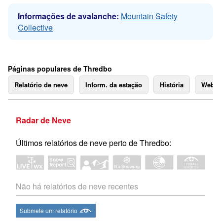
Informações de avalanche:
Mountain Safety
Collective
Páginas populares de Thredbo
Relatório de neve
Inform. da estação
História
Webc
Radar de Neve
Últimos relatórios de neve perto de Thredbo:
Não há relatórios de neve recentes
Submete um relatório