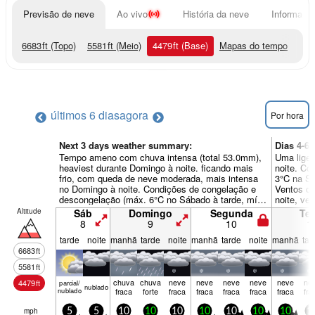
Previsão de neve
Ao vivo
História da neve
Informação
6683
ft
(Topo)
5581
ft
(Meio)
4479
ft
(Base)
Mapas do tempo
últimos 6 dias
agora
Por hora
Next 3 days weather summary:
Dias 4-6
Tempo ameno com chuva intensa (total 53.0mm),
Uma ligei
heaviest durante Domingo à noite. ficando mais
noite. Co
frio, com queda de neve moderada, mais intensa
3°C na Se
no Domingo à noite. Condições de congelação e
Ventos di
descongelação (máx. 6°C no Sábado à tarde, mín
noite, ve
-2°C na Segunda à tarde). o vento será geralmente
Altitude
Sáb
Domingo
Segunda
Ter
fraco.
8
9
10
1
tarde
noite
manhã
tarde
noite
manhã
tarde
noite
manhã
tar
6683
ft
5581
ft
chuva
chuva
neve
neve
neve
neve
neve
ne
4479
ft
parcial/
nubl­ado
nublado
fraca
forte
fraca
fraca
fraca
fraca
fraca
fra
mph
5
5
10
10
10
10
10
10
10
1