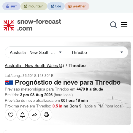
Australia - New South Wales
(4)
Thredbo
Lat./Long.:
36.50° S
148.30° E
Prognóstico de neve para Thredbo
Previsão meteorológica para Thredbo em
4479
ft
altitude
Emitido:
3 pm 08 Aug 2026
(hora local)
Previsão de neve atualizada em
00
hora
18
min
Próxima neve em Thredbo:
0.5
in
no Dom 9
(após 9 PM, hora local)