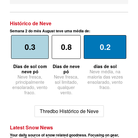
Histórico de Neve
Semana 2 do mês August teve uma média de:
0.3
0.8
0.2
Dias de sol com
Dias de neve
dias de sol
neve pó
pó
Neve média, na
Neve fresca,
Neve fresca,
maioria das vezes
principalmente
sol limitado,
ensolarado, vento
ensolarado, vento
qualquer
fraco.
fraco.
vento.
Thredbo Histórico de Neve