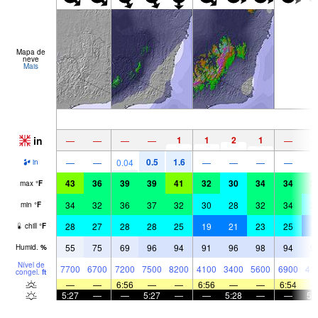
Mapa de
neve
Mais
in
1
1
2
1
—
—
—
—
—
0.5
1.6
—
—
0.04
—
—
—
—
in
43
36
39
39
41
32
30
34
34
3
max
°
F
34
32
36
37
32
30
28
32
34
2
min
°
F
28
27
28
28
25
19
21
23
25
1
chill
°
F
55
75
69
96
94
91
96
98
94
9
Humid.
%
Nível de
7700
6700
7200
7500
8200
4100
3400
5600
6900
41
congel.
ft
—
—
6:56
—
—
6:56
—
—
6:54
5:27
—
—
5:27
—
—
5:28
—
—
5: