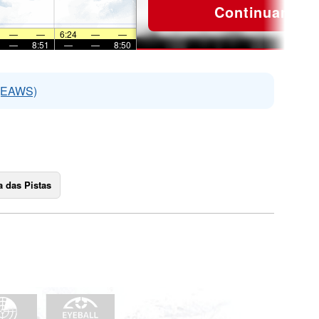
Continuar
—
—
6:24
—
—
—
8:51
—
—
8:50
 (EAWS)
 das Pistas