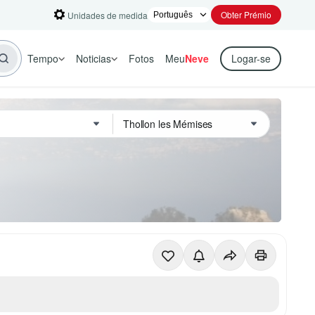
Obter Prémio
Unidades de medida
Tempo
Noticias
Fotos
Meu
Neve
Logar-se