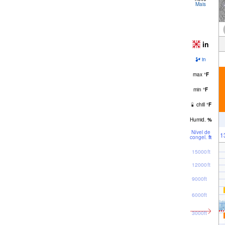
Mais
in
in
max
°
F
min
°
F
chill
°
F
Humid.
%
Nível de
1
congel.
ft
15000ft
12000ft
9000ft
6000ft
3000ft