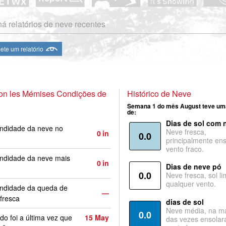
á relatórios de neve recentes
te um relatório
lon les Mémises Condições de
Histórico de Neve
Semana 1 do mês August teve um
de:
Dias de sol com 
ndidade da neve no
Neve fresca,
0
in
0.0
principalmente ens
vento fraco.
ndidade da neve mais
0
in
Dias de neve pó
0.0
Neve fresca, sol li
qualquer vento.
undidade da queda de
—
fresca
dias de sol
Neve média, na ma
0.0
o foi a última vez que
15 May
das vezes ensolar