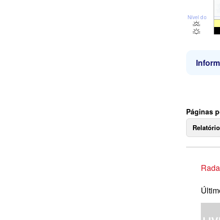
Nível do mar
Infor
Páginas p
Relatóri
Rada
Últim