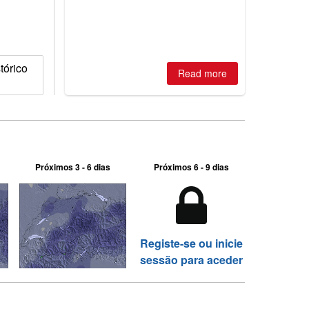
is simple: book now or wait, and
where are the best odds?
tórico
Read more
Próximos 3 - 6 dias
Próximos 6 - 9 dias
Registe-se ou inicie
sessão para aceder