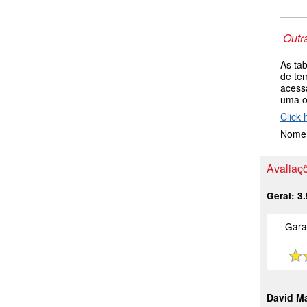
Outr
As ta
de te
acess
uma 
Click 
Nome 
Avaliaçõ
Geral:
3.
Gara
David M