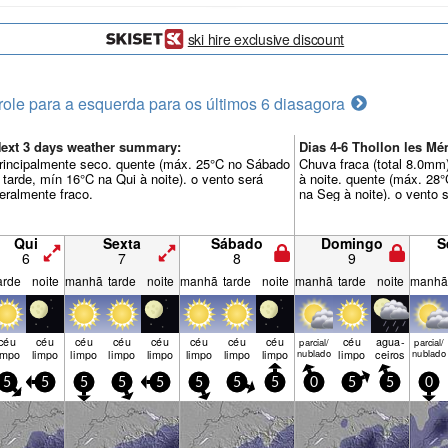
ski hire exclusive discount
role para a esquerda para os últimos 6 dias
agora
ext 3 days weather summary:
Dias 4-6 Thollon les 
rincipalmente seco. quente (máx. 25°C no Sábado
Chuva fraca (total 8.0mm
 tarde, mín 16°C na Qui à noite). o vento será
à noite. quente (máx. 28
eralmente fraco.
na Seg à noite). o vento 
Qui
Sexta
Sábado
Domingo
S
6
7
8
9
arde
noite
manhã
tarde
noite
manhã
tarde
noite
manhã
tarde
noite
manhã
céu
céu
céu
céu
céu
céu
céu
céu
céu
agua­
parcial/
parcial/
impo
limpo
limpo
limpo
limpo
limpo
limpo
limpo
nublado
limpo
ceiros
nublado
5
5
5
5
5
5
5
5
0
5
5
0