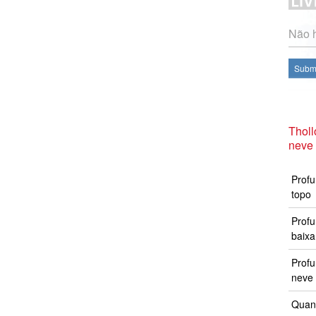
Não h
Subme
Thol
neve
Profu
topo
Profu
baixa
Prof
neve 
Quand