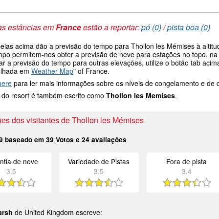
as estâncias em
France
estão a reportar:
pó (0)
/
pista boa (0)
belas acima dão a previsão do tempo para Thollon les Mémises à altit
mpo permitem-nos obter a previsão de neve para estações no topo, na 
ar a previsão do tempo para outras elevações, utilize o botão tab aci
olhada em
Weather Map
" of France.
here
para ler mais informações sobre os níveis de congelamento e de
do resort é também escrito como
Thollon les Memises
.
es dos visitantes de Thollon les Mémises
9
baseado em
39
Votos e
24
avaliações
ntia de neve
Variedade de Pistas
Fora de pista
3.5
3.5
3.4
arsh
de United Kingdom escreve: