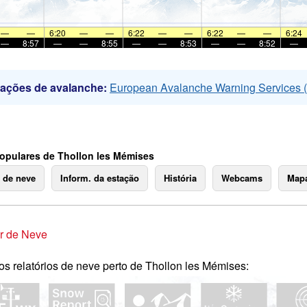
—
—
6:20
—
—
6:22
—
—
6:22
—
—
6:24
—
8:57
—
—
8:55
—
—
8:53
—
—
8:52
—
mações de avalanche:
European Avalanche Warning Services
opulares de Thollon les Mémises
o de neve
Inform. da estação
História
Webcams
Mapa
r de Neve
os relatórios de neve perto de Thollon les Mémises: