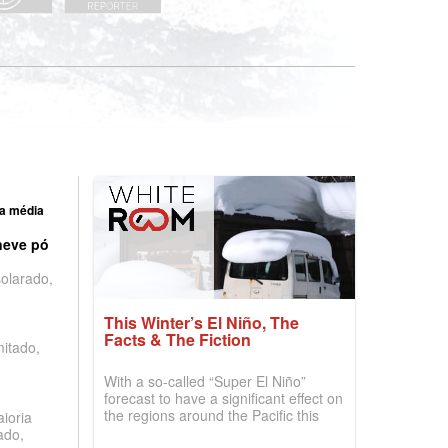
a média
neve pó
olarado,
This Winter’s El Niño, The
Facts & The Fiction
mitado,
With a so-called “Super El Niño”
forecast to have a significant effect on
the regions around the Pacific this
ioria
winter, the question skiers are asking
ado,