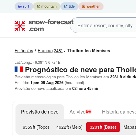
Estâncias
France
(248)
Thollon les Mémises
Lat./Long.:
46.38° N
6.72° E
Prognóstico de neve para Thol
Previsão meteorológica para Thollon les Memises em
3281
ft
altitud
Emitido:
1 pm 06 Aug 2026
(hora local)
Previsão de neve atualizada em
02
hora
45
min
Previsão de neve
Ao vivo
História da nev
6559
ft
(Topo)
4922
ft
(Meio)
3281
ft
(Base)
Mapas