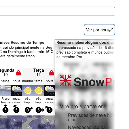
Ver por hora
Mémises Resumo do Tempo
Resumo meteorológico dos dias 7-16:
), caindo principalmente na Seg
Interessado na previsão de 16 dias? Desbl
°C no Domingo à tarde, mín 16°C
previsão completa e muitos outros recursos
será geralmente fraco.
se membro Pro.
egunda
Terça
10
11
Snow
Pro
tarde
noite
manhã
tarde
noite
Risco
agua­
céu
céu
agua­
Trovoada
ceiros
limpo
limpo
ceiros
Vire pro e carve em:
5
5
0
5
5
Previsões de neve horárias e
dias
Navegação rápida sem anúnc