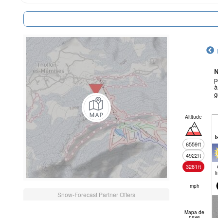
N
p
à
g
Altitude
t
6559
ft
4922
ft
3281
ft
l
mph
Snow-Forecast Partner Offers
Mapa de
neve