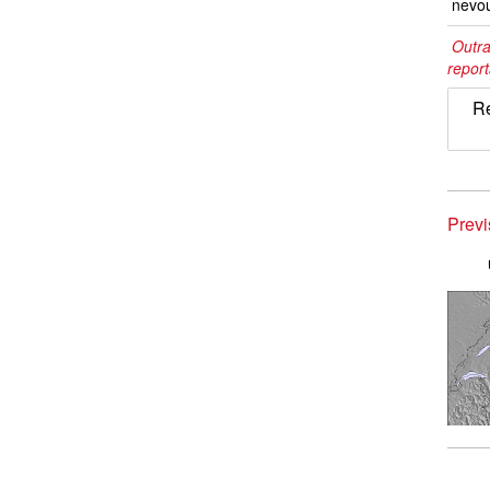
nevo
Outra
repor
Re
Prev