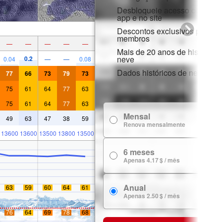
Desbloqueie acesso complet
app e no site
Descontos exclusivos para
membros
—
—
—
—
—
Mais de 20 anos de histórico 
neve
0.2
0.04
—
—
0.08
Dados históricos de neve
77
66
73
79
73
75
61
64
77
63
75
61
64
77
63
Mensal
7
49
63
47
38
59
Renova mensalmente
13600
13600
13500
13800
13500
6 meses
24
Apenas 4.17 $ / mês
Anual
63
59
60
64
61
29
Apenas 2.50 $ / mês
76
64
69
78
68