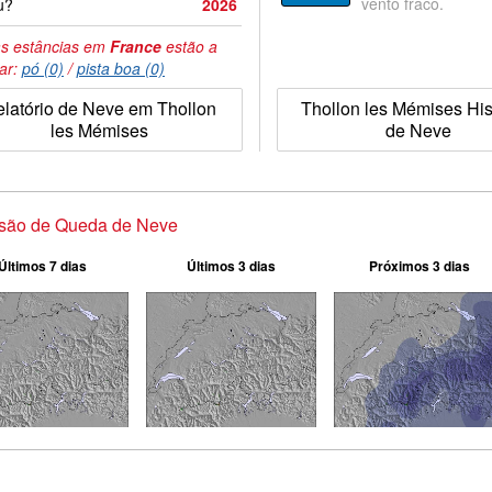
vento fraco.
u?
2026
s estâncias em
France
estão a
tar:
pó (0)
/
pista boa (0)
latório de Neve em Thollon
Thollon les Mémises His
les Mémises
de Neve
isão de Queda de Neve
Últimos 7 dias
Últimos 3 dias
Próximos 3 dias