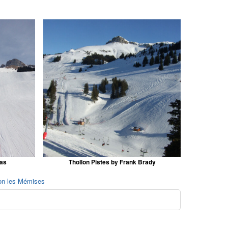
vas
Thollon Pistes by Frank Brady
lon les Mémises
o