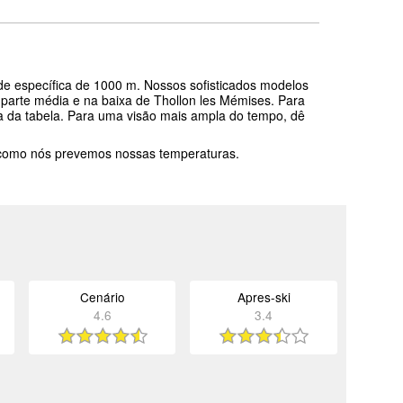
ude específica de 1000 m. Nossos sofisticados modelos
parte média e na baixa de Thollon les Mémises. Para
ma da tabela. Para uma visão mais ampla do tempo, dê
 como nós prevemos nossas temperaturas.
Cenário
Apres-ski
4.6
3.4