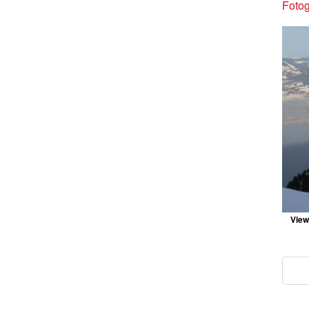
Fotog
View