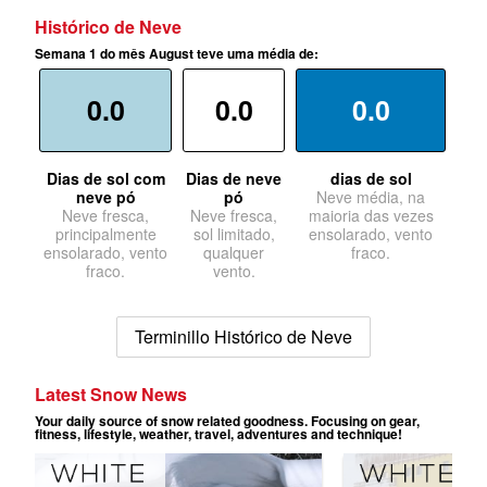
Histórico de Neve
Semana 1 do mês August teve uma média de:
0.0
0.0
0.0
Dias de sol com
Dias de neve
dias de sol
neve pó
pó
Neve média, na
Neve fresca,
Neve fresca,
maioria das vezes
principalmente
sol limitado,
ensolarado, vento
ensolarado, vento
qualquer
fraco.
fraco.
vento.
Terminillo Histórico de Neve