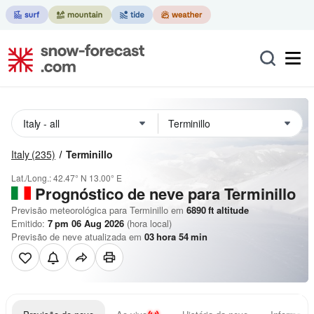
Italy
(235)
Terminillo
Lat./Long.:
42.47° N
13.00° E
Prognóstico de neve para Terminillo
Previsão meteorológica para Terminillo em
6890
ft
altitude
Emitido:
7 pm 06 Aug 2026
(hora local)
Previsão de neve atualizada em
03
hora
54
min