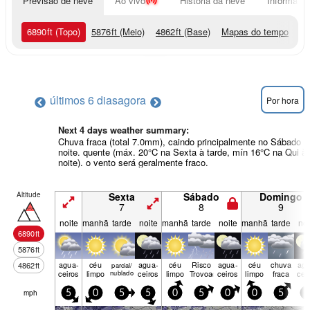
Previsão de neve
Ao vivo
História da neve
Informação
6890
ft
(Topo)
5876
ft
(Meio)
4862
ft
(Base)
Mapas do tempo
últimos 6 dias
agora
Por hora
Next 4 days weather summary:
Chuva fraca (total 7.0mm), caindo principalmente no Sábado à
noite. quente (máx. 20°C na Sexta à tarde, mín 16°C na Qui à
noite). o vento será geralmente fraco.
Altitude
Sexta
Sábado
Domingo
7
8
9
noite
manhã
tarde
noite
manhã
tarde
noite
manhã
tarde
noi
6890
ft
5876
ft
agua­
céu
agua­
céu
Risco
agua­
céu
chuva
agu
4862
ft
parcial/
ceiros
limpo
nublado
ceiros
limpo
Trovoada
ceiros
limpo
fraca
cei
mph
5
0
5
5
0
5
0
0
5
5