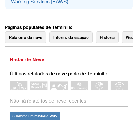
Warning Services (EAWS)
Páginas populares de Terminillo
Relatório de neve
Inform. da estação
História
Webc
Radar de Neve
Últimos relatórios de neve perto de Terminillo:
Não há relatórios de neve recentes
Submete um relatório