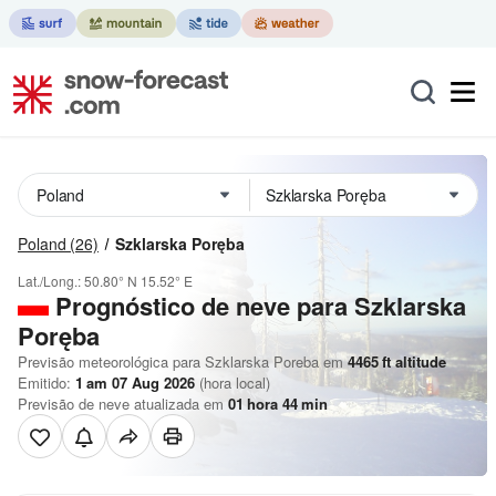
Poland
(26)
Szklarska Poręba
Lat./Long.:
50.80° N
15.52° E
Prognóstico de neve para Szklarska
Poręba
Previsão meteorológica para Szklarska Poreba em
4465
ft
altitude
Emitido:
1 am 07 Aug 2026
(hora local)
Previsão de neve atualizada em
01
hora
44
min