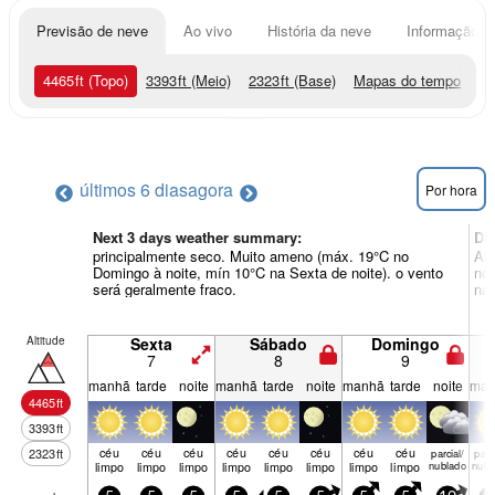
Previsão de neve
Ao vivo
História da neve
Informação do
4465
ft
(Topo)
3393
ft
(Meio)
2323
ft
(Base)
Mapas do tempo
últimos 6 dias
agora
Por hora
Next 3 days weather summary:
Di
principalmente seco. Muito ameno (máx. 19°C no
Alg
Domingo à noite, mín 10°C na Sexta de noite). o vento
noi
será geralmente fraco.
na 
Altitude
Sexta
Sábado
Domingo
7
8
9
manhã
tarde
noite
manhã
tarde
noite
manhã
tarde
noite
man
4465
ft
3393
ft
céu
céu
céu
céu
céu
céu
céu
céu
2323
ft
parcial/
parci
limpo
limpo
limpo
limpo
limpo
limpo
limpo
limpo
nublado
nubl