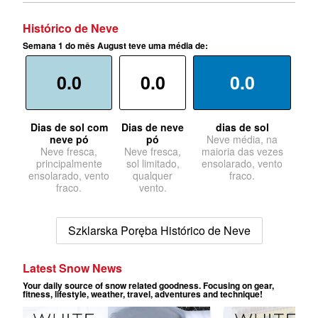
Histórico de Neve
Semana 1 do mês August teve uma média de:
0.0
0.0
0.0
Dias de sol com
Dias de neve
dias de sol
neve pó
pó
Neve média, na
Neve fresca,
Neve fresca,
maioria das vezes
principalmente
sol limitado,
ensolarado, vento
ensolarado, vento
qualquer
fraco.
fraco.
vento.
Szklarska Poręba Histórico de Neve