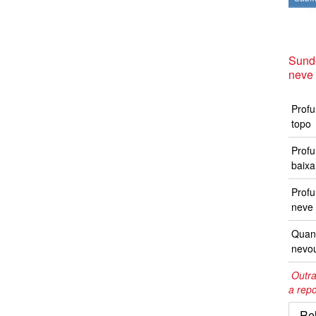
Sund
neve
Profu
topo
Profu
baixa
Prof
neve 
Quand
nevo
Outra
a repo
Re