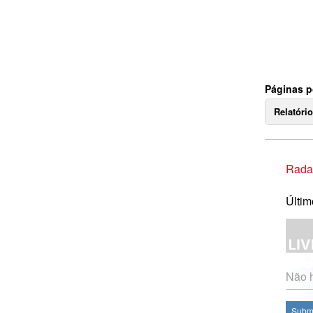
Páginas 
Relatóri
Rada
Últim
Não h
Subme