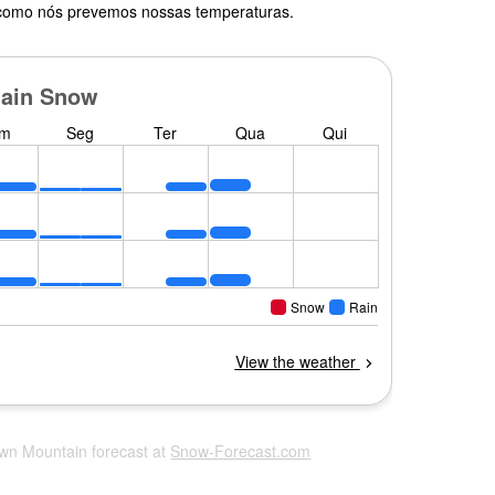
 como nós prevemos nossas temperaturas.
own Mountain forecast at
Snow-Forecast.com