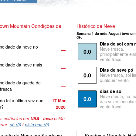
own Mountain Condições de
Histórico de Neve
Semana 1 do mês August teve um
de:
Dias de sol com 
ndidade da neve no
Neve fresca,
—
0.0
principalmente ens
vento fraco.
ndidade da neve mais
—
Dias de neve pó
0.0
Neve fresca, sol li
qualquer vento.
undidade da queda de
—
fresca
dias de sol
Neve média, na ma
0.0
o foi a última vez que
17 Mar
das vezes ensolar
vento fraco.
u?
2026
s estâncias em
USA - Iowa
estão
rtar:
pó (0)
/
pista boa (0)
latório de Neve em Sundown
Sundown Mountain Hist