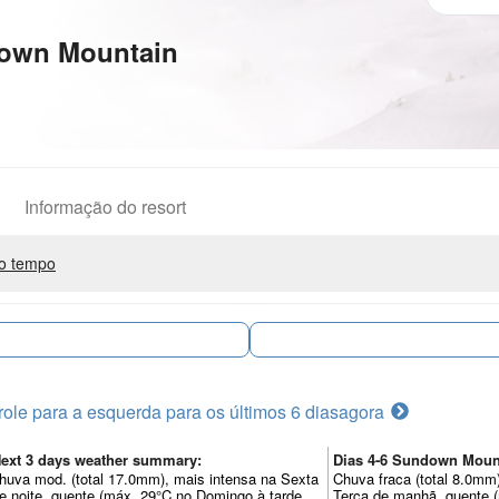
down Mountain
Informação do resort
o tempo
role para a esquerda para os últimos 6 dias
agora
ext 3 days weather summary:
Dias 4-6 Sundown Mou
huva mod. (total 17.0mm), mais intensa na Sexta
Chuva fraca (total 8.0mm)
e noite. quente (máx. 29°C no Domingo à tarde,
Terça de manhã. quente 