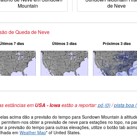
Mountain
de Neve
isão de Queda de Neve
Últimos 7 dias
Últimos 3 dias
Próximos 3 dias
as estâncias em
USA - Iowa
estão a reportar:
pó (0)
/
pista boa (
belas acima dão a previsão do tempo para Sundown Mountain à altitud
 permitem-nos obter a previsão de neve para estações no topo, na pa
ar a previsão do tempo para outras elevações, utilize o botão tab aci
olhada em
Weather Map
" of United States.