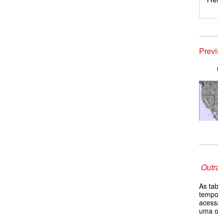
Prev
Outr
As ta
tempo
acess
uma 