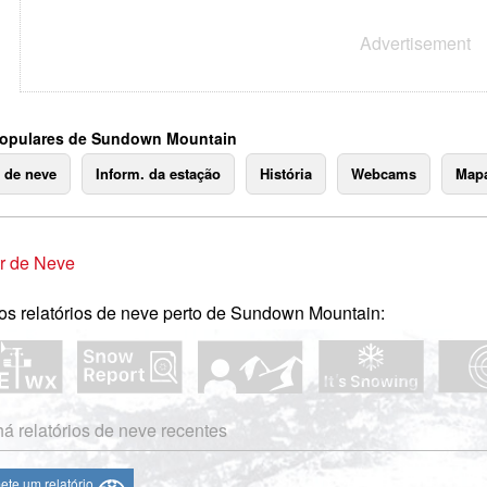
populares de Sundown Mountain
o de neve
Inform. da estação
História
Webcams
Mapa
r de Neve
os relatórios de neve perto de Sundown Mountain:
á relatórios de neve recentes
te um relatório