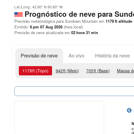
Lat./Long.:
42.60° N
90.80° W
Prognóstico de neve para Sun
Previsão meteorológica para Sundown Mountain em
1178
ft
altitude
Emitido:
6 pm 07 Aug 2026
(hora local)
Previsão de neve atualizada em
02
hora
31
min
Previsão de neve
Ao vivo
História da neve
1178
ft
(Topo)
942
ft
(Meio)
705
ft
(Base)
Mapas d
N
c
d