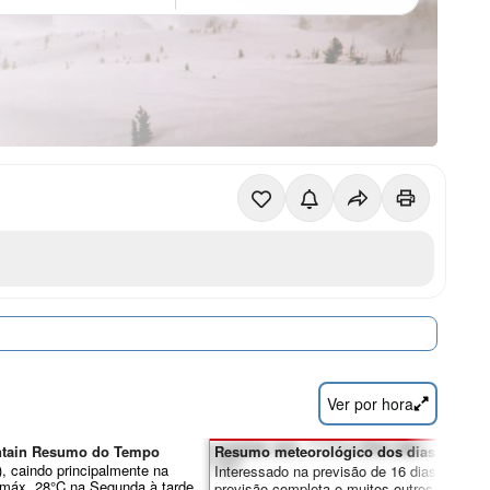
Ver por hora
ntain Resumo do Tempo
Resumo meteorológico dos dias 7-16:
, caindo principalmente na
Interessado na previsão de 16 dias? Desbl
(máx. 28°C na Segunda à tarde,
previsão completa e muitos outros recursos