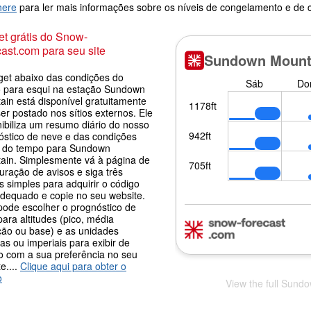
here
para ler mais informações sobre os níveis de congelamento e de
t grátis do Snow-
ast.com para seu site
get abaixo das condições do
 para esqui na estação Sundown
ain está disponível gratuitamente
er postado nos sítios externos. Ele
nibiliza um resumo diário do nosso
óstico de neve e das condições
s do tempo para Sundown
ain. Simplesmente vá à página de
uração de avisos e siga três
 simples para adquirir o código
adequado e copie no seu website.
pode escolher o prognóstico de
ara altitudes (pico, média
ção ou base) e as unidades
as ou imperiais para exibir de
o com a sua preferência no seu
e....
Clique aqui para obter o
o
View the full Sund