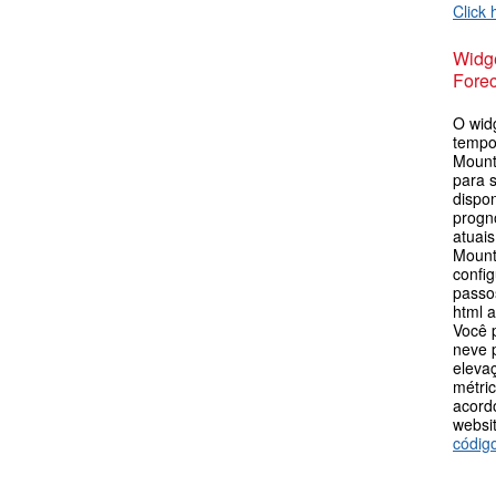
Click 
Widge
Forec
O wid
tempo
Mount
para s
dispo
progn
atuai
Mount
config
passos
html 
Você 
neve p
eleva
métric
acord
websit
códig