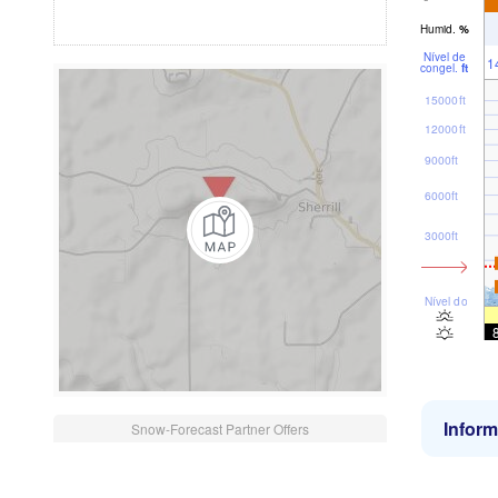
Humid.
%
Nível de
1
congel.
ft
15000ft
12000ft
9000ft
6000ft
3000ft
Nível do mar
Infor
Snow-Forecast Partner Offers