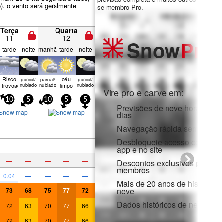
). o vento será geralmente
se membro Pro.
Terça
Quarta
11
12
Snow
Pro
tarde
noite
manhã
tarde
noite
Risco
céu
parcial/
parcial/
parcial/
Trovoada
nublado
nublado
limpo
nublado
Vire pro e carve em:
10
5
10
5
5
Previsões de neve horárias e
dias
Navegação rápida sem anúnc
Desbloqueie acesso complet
app e no site
—
—
—
—
—
Descontos exclusivos para
membros
0.04
—
—
—
—
Mais de 20 anos de histórico 
neve
73
68
75
77
72
Dados históricos de neve
72
63
70
77
66
72
63
70
77
66