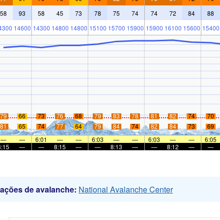
58
93
58
45
73
78
75
74
74
72
84
88
4300
14600
14300
14800
14800
15100
15700
15900
15900
16100
15600
15400
79
66
73
76
68
79
83
78
81
82
74
70
81
65
74
77
64
79
84
74
82
84
73
69
—
—
6:01
—
—
6:03
—
—
6:03
—
—
6:05
8:15
—
—
8:15
—
—
8:13
—
—
8:12
—
—
mações de avalanche:
National Avalanche Center