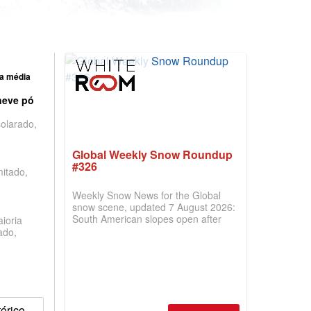
a média
neve pó
olarado,
Global Weekly Snow Roundup
#326
mitado,
Weekly Snow News for the Global
snow scene, updated 7 August 2026:
South American slopes open after
ioria
huge snowfalls, New Zealand posts
ado,
best conditions of season so far,
Australian areas open most terrain of
2026, northern hemisphere down to
two outdoor areas still open.
órico