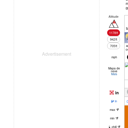
m
g
Altitude
t
1178
ft
942
ft
a
705
ft
c
mph
Mapa de
neve
Mais
in
in
max
°
F
min
°
F
chill
°
F