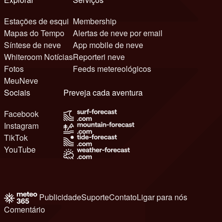
Estações de esqui
Membership
Mapas do Tempo
Alertas de neve por email
Síntese de neve
App mobile de neve
Whiteroom Notícias
Reporteri neve
Fotos
Feeds metereológicos
MeuNeve
Sociais
Preveja cada aventura
Facebook
Instagram
TikTok
YouTube
Publicidade
Suporte
Contato
Ligar para nós
Comentário