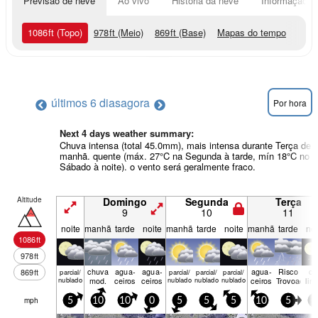
Previsão de neve
Ao vivo
História da neve
Informação do
1086
ft
(Topo)
978
ft
(Meio)
869
ft
(Base)
Mapas do tempo
últimos 6 dias
agora
Por hora
Next 4 days weather summary:
Chuva intensa (total 45.0mm), mais intensa durante Terça de
manhã. quente (máx. 27°C na Segunda à tarde, mín 18°C no
Sábado à noite). o vento será geralmente fraco.
Altitude
Domingo
Segunda
Terça
9
10
11
noite
manhã
tarde
noite
manhã
tarde
noite
manhã
tarde
noi
1086
ft
978
ft
chuva
agua­
agua­
agua­
Risco
cé
869
ft
parcial/
parcial/
parcial/
parcial/
nublado
mod.
ceiros
ceiros
nublado
nublado
nublado
ceiros
Trovoada
lim
mph
5
10
10
0
5
5
5
10
5
5