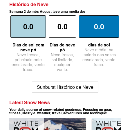
Histórico de Neve
Semana 2 do mês August teve uma média de:
0.0
0.0
0.0
Dias de sol com
Dias de neve
dias de sol
neve pó
pó
Neve média, na
Neve fresca,
Neve fresca,
maioria das vezes
principalmente
sol limitado,
ensolarado, vento
ensolarado, vento
qualquer
fraco.
fraco.
vento.
Sunburst Histórico de Neve