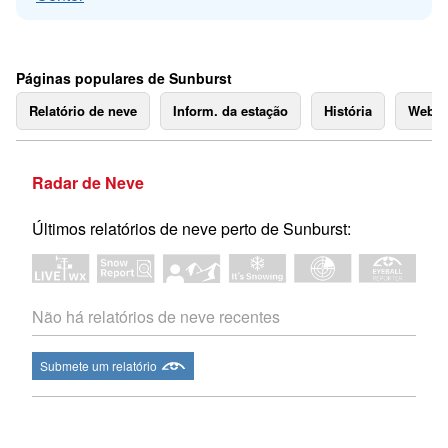
Páginas populares de Sunburst
Relatório de neve
Inform. da estação
História
Webc
Radar de Neve
Últimos relatórios de neve perto de Sunburst:
Não há relatórios de neve recentes
Submete um relatório