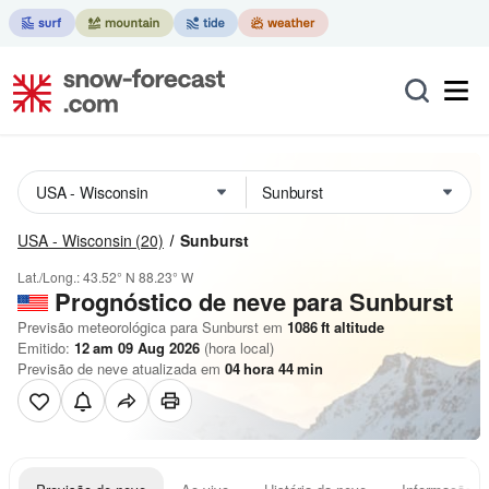
USA - Wisconsin
(20)
Sunburst
Lat./Long.:
43.52° N
88.23° W
Prognóstico de neve para Sunburst
Previsão meteorológica para Sunburst em
1086
ft
altitude
Emitido:
12 am 09 Aug 2026
(hora local)
Previsão de neve atualizada em
04
hora
44
min