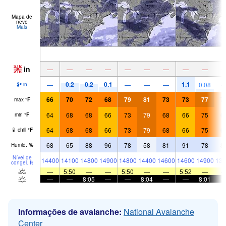
Mapa de
neve
Mais
in
—
—
—
—
—
—
—
—
—
0.2
0.2
0.1
1.1
—
—
—
—
0.08
in
66
70
72
68
79
81
73
73
77
7
max
°
F
64
68
68
66
73
79
68
66
75
6
min
°
F
64
68
68
66
73
79
68
66
75
6
chill
°
F
68
65
88
96
78
58
81
91
78
8
Humid.
%
Nível de
14400
14100
14800
14900
14800
14400
14600
14600
14900
138
congel.
ft
—
5:50
—
—
5:50
—
—
5:52
—
—
—
8:05
—
—
8:04
—
—
8:01
Informações de avalanche:
National Avalanche
Center