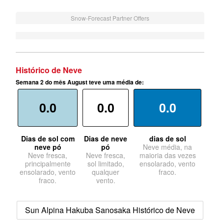
Snow-Forecast Partner Offers
Histórico de Neve
Semana 2 do mês August teve uma média de:
0.0
0.0
0.0
Dias de sol com
Dias de neve
dias de sol
neve pó
pó
Neve média, na
Neve fresca,
Neve fresca,
maioria das vezes
principalmente
sol limitado,
ensolarado, vento
ensolarado, vento
qualquer
fraco.
fraco.
vento.
Sun Alpina Hakuba Sanosaka Histórico de Neve