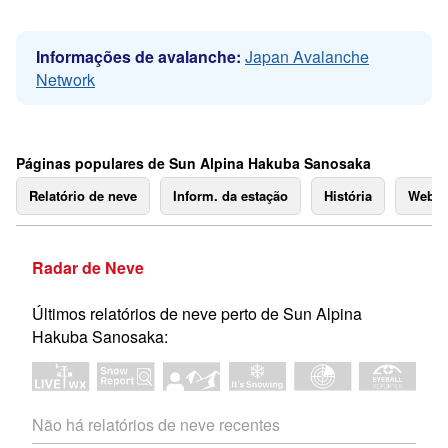
Informações de avalanche:
Japan Avalanche
Network
Páginas populares de Sun Alpina Hakuba Sanosaka
Relatório de neve
Inform. da estação
História
Webc
Radar de Neve
Últimos relatórios de neve perto de Sun Alpina
Hakuba Sanosaka:
Não há relatórios de neve recentes