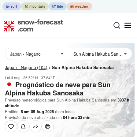
Japan - Nagano
(104)
Sun Alpina Hakuba Sanosaka
Lat./Long.:
36.62° N
137.84° E
Prognóstico de neve para Sun
Alpina Hakuba Sanosaka
Previsão meteorológica para Sun Alpina Hakuba Sanosaka em
3937
ft
altitude
Emitido:
8 am 09 Aug 2026
(hora local)
Previsão de neve atualizada em
04
hora
33
min