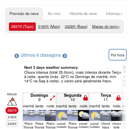
Previsão de neve
Ao vivo
História da neve
Informação do
3937
ft
(Topo)
3183
ft
(Meio)
2428
ft
(Base)
Mapas do tempo
últimos 6 dias
agora
Por hora
Next 3 days weather summary:
Di
Te
Chuva intensa (total 25.0mm), mais intensa durante Terça
à noite. quente (máx. 22°C no Domingo de manhã, mín
chu
14°C na Seg à noite). o vento será geralmente fraco.
man
Qua
Altitude
Domingo
Segunda
Terça
9
10
11
manhã
tarde
noite
manhã
tarde
noite
manhã
tarde
noite
man
3937
ft
3183
ft
Risco
Risco
Risco
Risco
chuva
chuva
chu
2428
ft
parcial/
parcial/
parcial/
Trovoada
Trovoada
Trovoada
nublado
Trovoada
nublado
nublado
fraca
forte
fra